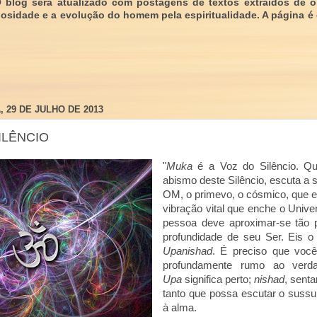
O blog será atualizado com postagens de textos extraídos de 
giosidade e a evolução do homem pela espiritualidade. A página é
 29 DE JULHO DE 2013
ILÊNCIO
"
Muka
é a Voz do Silêncio. Q
abismo deste Silêncio, escuta a 
OM, o primevo, o cósmico, que
vibração vital que enche o Univer
pessoa deve aproximar-se tão p
profundidade de seu Ser. Eis 
Upanishad
. É preciso que voc
profundamente rumo ao verda
Upa
significa perto;
nishad
, senta
tanto que possa escutar o sussu
à alma.