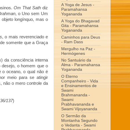
A Yoga de Jesus -
nsinos.
Om That Sath
diz
Paramahansa
Brahman
, o Uno sem Um
Yogananda
 objeto longínquo, mas o
A Yoga do Bhagavad
Gita - Paramahansa
Yogananda
s
, o mais reverenciado e
Caminhos para Deus
- Ram Dass
ede somente que a Graça
Mergulho na Paz -
Hermógenes
s
) da consciência interna
No Santuário da
Alma - Paramahansa
do desejo, o homem que o
Yogananda
é o oceano, o qual não é
O Eterno
or meio para se atingir
Companheiro - Vida
s, não o mero controle da
e Ensinamentos de
Swami
Brahmananda -
Swami
136/137
)
Prabhavananda e
Swami Vijoyananda
O Sermão da
Montanha Segundo
o Vedanta - Swami
Prabhavananda