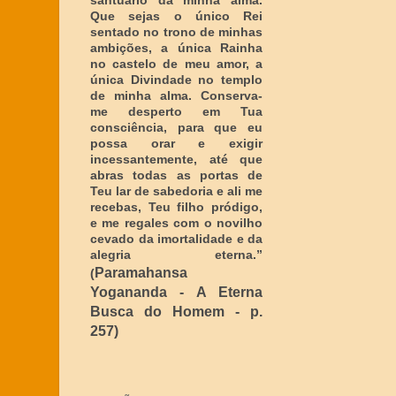
santuário da minha alma.
Que sejas o único Rei
sentado no trono de minhas
ambições, a única Rainha
no castelo de meu amor, a
única Divindade no templo
de minha alma. Conserva-
me desperto em Tua
consciência, para que eu
possa orar e exigir
incessantemente, até que
abras todas as portas de
Teu lar de sabedoria e ali me
recebas, Teu filho pródigo,
e me regales com o novilho
cevado da imortalidade e da
alegria eterna
.”
Paramahansa
(
Yogananda - A Eterna
Busca do Homem - p.
257)