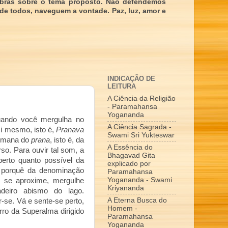
obras sobre o tema proposto. Não defendemos
 de todos, naveguem a vontade. Paz, luz, amor e
INDICAÇÃO DE
LEITURA
A Ciência da Religião
- Paramahansa
Yogananda
uando você mergulha no
A Ciência Sagrada -
si mesmo, isto é,
Pranava
Swami Sri Yukteswar
 emana do
prana
, isto é, da
A Essência do
so. Para ouvir tal som, a
Bhagavad Gita
erto quanto possível da
explicado por
o porquê da denominação
Paramahansa
Yogananda - Swami
ê se aproxime, mergulhe
Kriyananda
deiro abismo do lago.
A Eterna Busca do
r-se. Vá e sente-se perto,
Homem -
rro da Superalma dirigido
Paramahansa
Yogananda