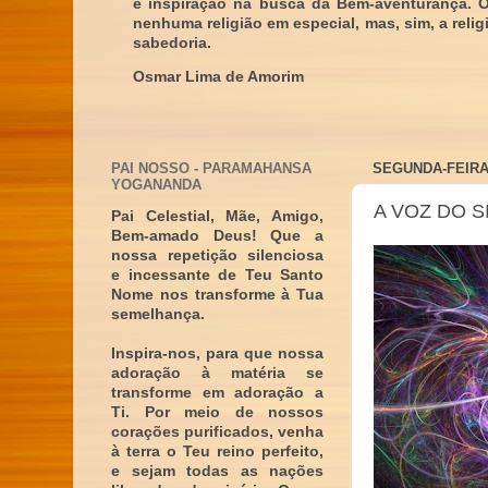
e inspiração na busca da Bem-aventurança. 
nenhuma religião em especial, mas, sim, a reli
sabedoria.
Osmar Lima de Amorim
PAI NOSSO - PARAMAHANSA
SEGUNDA-FEIRA,
YOGANANDA
A VOZ DO S
Pai Celestial, Mãe, Amigo,
Bem-amado Deus! Que a
nossa repetição silenciosa
e incessante de Teu Santo
Nome nos transforme à Tua
semelhança.
Inspira-nos, para que nossa
adoração à matéria se
transforme em adoração a
Ti. Por meio de nossos
corações purificados, venha
à terra o Teu reino perfeito,
e sejam todas as nações