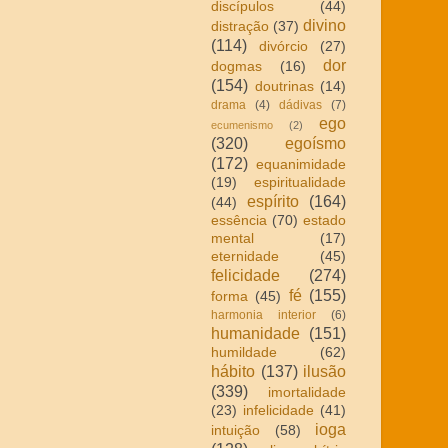
discípulos
(44)
divino
distração
(37)
(114)
divórcio
(27)
dor
dogmas
(16)
(154)
doutrinas
(14)
drama
(4)
dádivas
(7)
ego
ecumenismo
(2)
(320)
egoísmo
(172)
equanimidade
(19)
espiritualidade
espírito
(164)
(44)
essência
(70)
estado
mental
(17)
eternidade
(45)
felicidade
(274)
fé
(155)
forma
(45)
harmonia interior
(6)
humanidade
(151)
humildade
(62)
hábito
(137)
ilusão
(339)
imortalidade
(23)
infelicidade
(41)
ioga
intuição
(58)