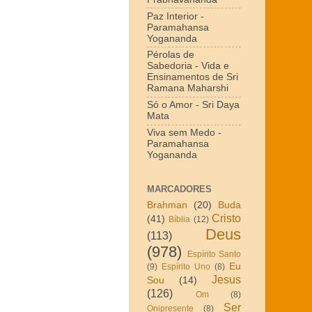
Paz Interior -
Paramahansa
Yogananda
Pérolas de
Sabedoria - Vida e
Ensinamentos de Sri
Ramana Maharshi
Só o Amor - Sri Daya
Mata
Viva sem Medo -
Paramahansa
Yogananda
MARCADORES
Brahman
(20)
Buda
Cristo
(41)
Bíblia
(12)
Deus
(113)
(978)
Espírito Santo
Eu
(9)
Espírito Uno
(8)
Jesus
Sou
(14)
(126)
Om
(8)
Ser
Onipresente
(8)