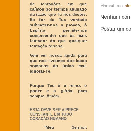
de tentações, em que
Marcadores:
al
caímos por termos abusado
da razão que Tu nos destes.
Nenhum come
Se for da Tua vontade
submeter-nos a provas, ó
Postar um c
Espírito, permite-nos
compreender que és mais
tentador do que qualquer
tentação terrena.
Vem em nossa ajuda para
que nos livremos dos laços
sombrios do único mal:
ignorar-Te.
Porque Teu é o reino, o
poder e a glória, para
sempre. Amém.
ESTA DEVE SER A PRECE
CONSTANTE EM TODO
CORAÇÃO HUMANO
“Meu Senhor,