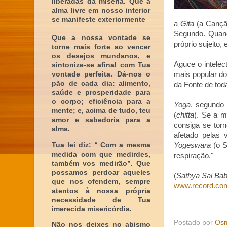
liberadas da miséria. Que a
alma livre em nosso interior
se manifeste exteriormente
a
Gita
(a Cançã
Segundo. Quan
Que a nossa vontade se
próprio sujeito
torne mais forte ao vencer
os desejos mundanos, e
Aguce o intelec
sintonize-se afinal com Tua
vontade perfeita. Dá-nos o
mais popular d
pão de cada dia: alimento,
da Fonte de toda
saúde e prosperidade para
o corpo; eficiência para a
Yoga
, segundo a
mente; e, acima de tudo, teu
(
chitta
). Se a m
amor e sabedoria para a
consiga se to
alma.
afetado pelas 
Tua lei diz: “ Com a mesma
Yogeswara
(o 
medida com que medirdes,
respiração."
também vos medirão”. Que
possamos perdoar aqueles
(
Sathya Sai Bab
que nos ofendem, sempre
www.record.co
atentos à nossa própria
necessidade de Tua
imerecida misericórdia.
Postado por
Osm
Não nos deixes no abismo