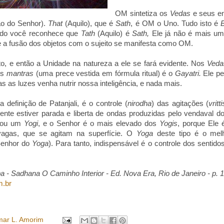
OM sintetiza os
Vedas
e seus e
o do Senhor).
That
(Aquilo), que é
Sath
, é OM o Uno. Tudo isto é
do você reconhece que
Tath
(Aquilo) é
Sath,
Ele já não é mais um
, e a fusão dos objetos com o sujeito se manifesta como OM.
to, e então a Unidade na natureza a ele se fará evidente. Nos
Veda
os
mantras
(uma prece vestida em fórmula ritual) é o
Gayatri.
Ele p
s as luzes venha nutrir nossa inteligência, e nada mais.
 definição de Patanjali, é o controle (
nirodha
) das agitações (
vritti
ente estiver parada e liberta de ondas produzidas pelo vendaval 
rnou um
Yogi
, e o Senhor é o mais elevado dos
Yogis
, porque Ele 
vagas, que se agitam na superfície. O
Yoga
deste tipo é o melh
Senhor do
Yoga
). Para tanto, indispensável é o controle dos sentido
a - Sadhana O Caminho Interior - Ed. Nova Era, Rio de Janeiro - p. 
m.br
ar L. Amorim