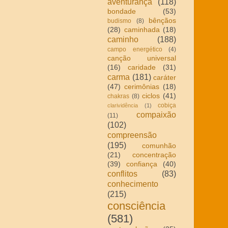
aventurança
(118)
bondade
(53)
bênçãos
budismo
(8)
(28)
caminhada
(18)
caminho
(188)
campo energético
(4)
canção universal
(16)
caridade
(31)
carma
(181)
caráter
(47)
cerimônias
(18)
ciclos
(41)
chakras
(8)
cobiça
clarividência
(1)
compaixão
(11)
(102)
compreensão
(195)
comunhão
(21)
concentração
(39)
confiança
(40)
conflitos
(83)
conhecimento
(215)
consciência
(581)