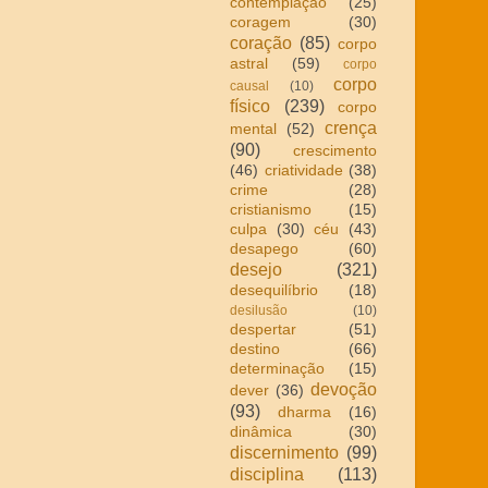
contemplação
(25)
coragem
(30)
coração
(85)
corpo
astral
(59)
corpo
corpo
causal
(10)
físico
(239)
corpo
crença
mental
(52)
(90)
crescimento
(46)
criatividade
(38)
crime
(28)
cristianismo
(15)
culpa
(30)
céu
(43)
desapego
(60)
desejo
(321)
desequilíbrio
(18)
desilusão
(10)
despertar
(51)
destino
(66)
determinação
(15)
devoção
dever
(36)
(93)
dharma
(16)
dinâmica
(30)
discernimento
(99)
disciplina
(113)