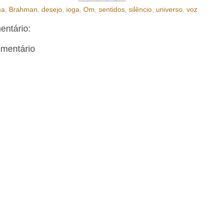
ma
,
Brahman
,
desejo
,
ioga
,
Om
,
sentidos
,
silêncio
,
universo
,
voz
ntário:
omentário