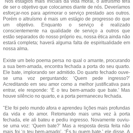
"Nos estágios mais iniciais da vida moral, o altruísmo terá
de ser o objetivo que colocamos diante de nós. Deveríamos
esforçar-nos para aprimorar o serviço prestado aos outros.
Porém o altruísmo é mais um estágio de progresso do que
um objetivo. Enquanto o serviço é realizado
conscientemente na qualidade de serviço a outros que
estão separados do nosso próprio eu, nossa ética ainda não
estará completa; haverá alguma falta de espiritualidade em
nossa alma.
Existe um belo poema persa no qual o amante, procurando
a sua bem-amada, encontra fechada a porta do seu quarto.
Ele bate, implorando ser admitido. Do quarto fechado ouve-
se uma voz perguntando: ‘Quem pede ingresso?’
Acreditando em seu amor como a melhor justificativa para
entrar, ele responde: ‘É o teu bem-amado que bate.’ Mas
houve silêncio no quarto, e a porta permaneceu fechada.
"Ele foi pelo mundo afora e aprendeu lições mais profundas
da vida e do amor. Retomando mais uma vez à porta
fechada, ele ali bateu e pediu ingresso. Novamente ouviu-
se uma voz: ‘Quem bate?’ Mas a resposta desta feita não
mais foi ‘o teu bem-amado’. ‘És tu quem bate,’ ele disse. A