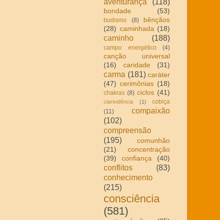
aventurança
(118)
bondade
(53)
bênçãos
budismo
(8)
(28)
caminhada
(18)
caminho
(188)
campo energético
(4)
canção universal
(16)
caridade
(31)
carma
(181)
caráter
(47)
cerimônias
(18)
ciclos
(41)
chakras
(8)
cobiça
clarividência
(1)
compaixão
(11)
(102)
compreensão
(195)
comunhão
(21)
concentração
(39)
confiança
(40)
conflitos
(83)
conhecimento
(215)
consciência
(581)