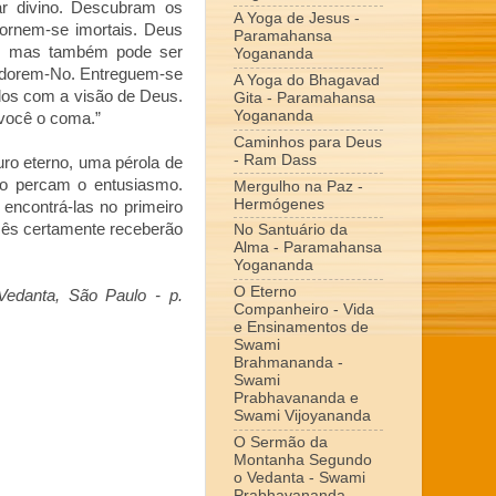
r divino. Descubram os
A Yoga de Jesus -
tornem-se imortais. Deus
Paramahansa
s, mas também pode ser
Yogananda
adorem-No. Entreguem-se
A Yoga do Bhagavad
dos com a visão de Deus.
Gita - Paramahansa
Yogananda
 você o coma.”
Caminhos para Deus
- Ram Dass
uro eterno, uma pérola de
ão percam o entusiasmo.
Mergulho na Paz -
Hermógenes
encontrá-las no primeiro
cês certamente receberão
No Santuário da
Alma - Paramahansa
Yogananda
O Eterno
edanta, São Paulo - p.
Companheiro - Vida
e Ensinamentos de
Swami
Brahmananda -
Swami
Prabhavananda e
Swami Vijoyananda
O Sermão da
Montanha Segundo
o Vedanta - Swami
Prabhavananda