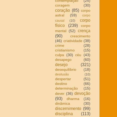
contemplação
(25)
coragem
(30)
coração
(85)
corpo
astral
(59)
corpo
corpo
causal
(10)
físico
(239)
corpo
crença
mental
(52)
(90)
crescimento
(46)
criatividade
(38)
crime
(28)
cristianismo
(15)
culpa
(30)
céu
(43)
desapego
(60)
desejo
(321)
desequilíbrio
(18)
desilusão
(10)
despertar
(51)
destino
(66)
determinação
(15)
devoção
dever
(36)
(93)
dharma
(16)
dinâmica
(30)
discernimento
(99)
disciplina
(113)