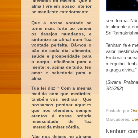
liberadas da miséria. Que a
alma livre em nosso interior
se manifeste exteriormente
sem forma. Não
Que a nossa vontade se
totalmente à co
torne mais forte ao vencer
Sri Ramakrishna
os desejos mundanos, e
sintonize-se afinal com Tua
vontade perfeita. Dá-nos o
Tenham fé e mer
pão de cada dia: alimento,
valor inestimá
saúde e prosperidade para
Embora o oceano
o corpo; eficiência para a
mergulho. Tenh
mente; e, acima de tudo, teu
a graça divina."
amor e sabedoria para a
alma.
(
Swami Prabha
Tua lei diz: “ Com a mesma
281/282
)
medida com que medirdes,
também vos medirão”. Que
possamos perdoar aqueles
que nos ofendem, sempre
Postado por
Osm
atentos à nossa própria
Marcadores:
De
necessidade de Tua
imerecida misericórdia.
Nenhum come
Não nos deixes no abismo