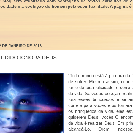
O blog será atualizado com postagens de textos extraídos de 
giosidade e a evolução do homem pela espiritualidade. A página é
2 DE JANEIRO DE 2013
LUDIDO IGNORA DEUS
“Todo mundo está à procura da f
de sofrer. Mesmo assim, o hom
fonte de toda felicidade, e corre 
da vida. Se vocês desejam realm
fora esses brinquedos e sinta
correrá para vocês e os tomará
os brinquedos da vida, eles es
quiserem Deus, vocês O encontr
da vida é realizar Deus. Em pri
alcançá-Lo. Orem incessan