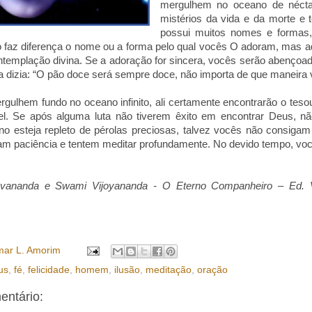
mergulhem no oceano de nécta
mistérios da vida e da morte e 
possui muitos nomes e forma
 faz diferença o nome ou a forma pelo qual vocês O adoram, mas 
ntemplação divina. Se a adoração for sincera, vocês serão abençoa
 dizia: “O pão doce será sempre doce, não importa de que maneira
gulhem fundo no oceano infinito, ali certamente encontrarão o teso
vel. Se após alguma luta não tiverem êxito em encontrar Deus, n
 esteja repleto de pérolas preciosas, talvez vocês não consigam 
am paciência e tentem meditar profundamente. No devido tempo, vo
vananda e Swami Vijoyananda - O Eterno Companheiro – Ed. V
ar L. Amorim
us
,
fé
,
felicidade
,
homem
,
ilusão
,
meditação
,
oração
ntário: