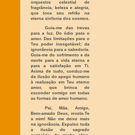
orquestra celestial de
fragrância, beleza e alegria,
que toca seu refrão na
eterna sinfonia dos cosmos.
Guia-me das trevas
para a luz. Do ódio para o
amor. Das limitações para o
Teu poder inesgotável; da
ignorância para a sabedoria.
Guia-me do sofrimento e da
morte para a vida eterna e
para a satisfação em Ti.
Acima de tudo, conduz-me
da ilusão do apego humano
à realização em Teu eterno
amor, que brinca de
esconder comigo em todas
as formas de amor humano.
Pai, Mãe, Amigo,
Bem-amado Deus, revela-Te
a mim! Não me deixe mais
na ignorância. Expulso toda
a ilusão do sagrado