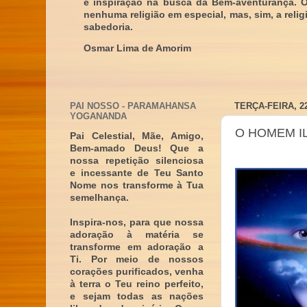
e inspiração na busca da Bem-aventurança. 
nenhuma religião em especial, mas, sim, a reli
sabedoria.
Osmar Lima de Amorim
PAI NOSSO - PARAMAHANSA
TERÇA-FEIRA, 2
YOGANANDA
O HOMEM I
Pai Celestial, Mãe, Amigo,
Bem-amado Deus! Que a
nossa repetição silenciosa
e incessante de Teu Santo
Nome nos transforme à Tua
semelhança.
Inspira-nos, para que nossa
adoração à matéria se
transforme em adoração a
Ti. Por meio de nossos
corações purificados, venha
à terra o Teu reino perfeito,
e sejam todas as nações