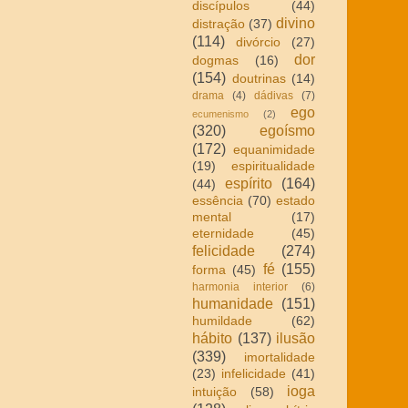
discípulos
(44)
divino
distração
(37)
(114)
divórcio
(27)
dor
dogmas
(16)
(154)
doutrinas
(14)
drama
(4)
dádivas
(7)
ego
ecumenismo
(2)
(320)
egoísmo
(172)
equanimidade
(19)
espiritualidade
espírito
(164)
(44)
essência
(70)
estado
mental
(17)
eternidade
(45)
felicidade
(274)
fé
(155)
forma
(45)
harmonia interior
(6)
humanidade
(151)
humildade
(62)
hábito
(137)
ilusão
(339)
imortalidade
(23)
infelicidade
(41)
ioga
intuição
(58)