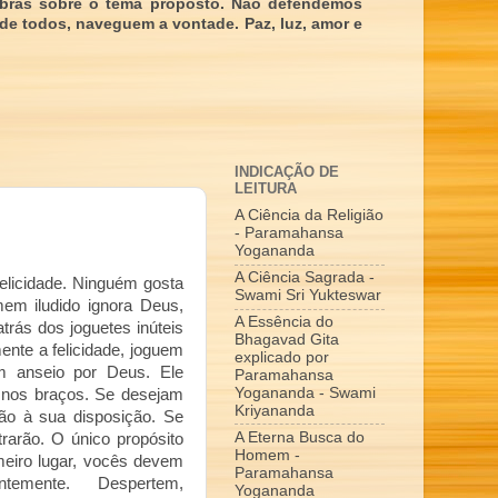
obras sobre o tema proposto. Não defendemos
 de todos, naveguem a vontade. Paz, luz, amor e
INDICAÇÃO DE
LEITURA
A Ciência da Religião
- Paramahansa
Yogananda
A Ciência Sagrada -
elicidade. Ninguém gosta
Swami Sri Yukteswar
em iludido ignora Deus,
A Essência do
atrás dos joguetes inúteis
Bhagavad Gita
ente a felicidade, joguem
explicado por
m anseio por Deus. Ele
Paramahansa
Yogananda - Swami
 nos braços. Se desejam
Kriyananda
tão à sua disposição. Se
A Eterna Busca do
arão. O único propósito
Homem -
meiro lugar, vocês devem
Paramahansa
temente. Despertem,
Yogananda