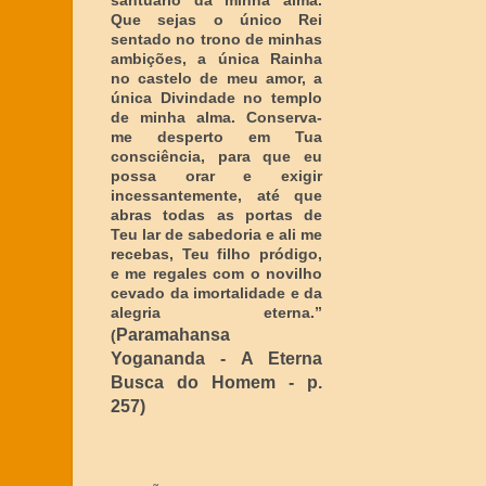
santuário da minha alma.
Que sejas o único Rei
sentado no trono de minhas
ambições, a única Rainha
no castelo de meu amor, a
única Divindade no templo
de minha alma. Conserva-
me desperto em Tua
consciência, para que eu
possa orar e exigir
incessantemente, até que
abras todas as portas de
Teu lar de sabedoria e ali me
recebas, Teu filho pródigo,
e me regales com o novilho
cevado da imortalidade e da
alegria eterna
.”
Paramahansa
(
Yogananda - A Eterna
Busca do Homem - p.
257)