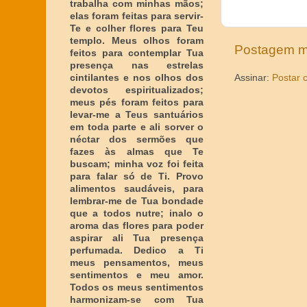
trabalha com minhas mãos;
elas foram feitas para servir-
Te e colher flores para Teu
templo. Meus olhos foram
Postagem m
feitos para contemplar Tua
presença nas estrelas
cintilantes e nos olhos dos
Assinar:
Postar 
devotos espiritualizados;
meus pés foram feitos para
levar-me a Teus santuários
em toda parte e ali sorver o
néctar dos sermões que
fazes às almas que Te
buscam; minha voz foi feita
para falar só de Ti. Provo
alimentos saudáveis, para
lembrar-me de Tua bondade
que a todos nutre; inalo o
aroma das flores para poder
aspirar ali Tua presença
perfumada. Dedico a Ti
meus pensamentos, meus
sentimentos e meu amor.
Todos os meus sentimentos
harmonizam-se com Tua