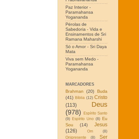
Paz Interior -
Paramahansa
Yogananda
Pérolas de
Sabedoria - Vida e
Ensinamentos de Sri
Ramana Maharshi
Só o Amor - Sri Daya
Mata
Viva sem Medo -
Paramahansa
Yogananda
MARCADORES
Brahman
(20)
Buda
Cristo
(41)
Bíblia
(12)
Deus
(113)
(978)
Espírito Santo
Eu
(9)
Espírito Uno
(8)
Jesus
Sou
(14)
(126)
Om
(8)
Ser
Onipresente
(8)