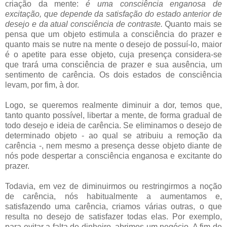
criação da mente:
é uma consciência enganosa de
excitação, que depende da satisfação do estado anterior de
desejo e da atual consciência de contraste.
Quanto mais se
pensa que um objeto estimula a consciência do prazer e
quanto mais se nutre na mente o desejo de possuí-lo, maior
é o apetite para esse objeto, cuja presença considera-se
que trará uma consciência de prazer e sua ausência, um
sentimento de carência. Os dois estados de consciência
levam, por fim, à dor.
Logo, se queremos realmente diminuir a dor, temos que,
tanto quanto possível, libertar a mente, de forma gradual de
todo desejo e ideia de carência. Se eliminamos o desejo de
determinado objeto - ao qual se atribuiu a remoção da
carência -, nem mesmo a presença desse objeto diante de
nós pode despertar a consciência enganosa e excitante do
prazer.
Todavia, em vez de diminuirmos ou restringirmos a noção
de carência, nós habitualmente a aumentamos e,
satisfazendo uma carência, criamos várias outras, o que
resulta no desejo de satisfazer todas elas. Por exemplo,
para evitar a falta de dinheiro, abrimos um negócio. A fim de