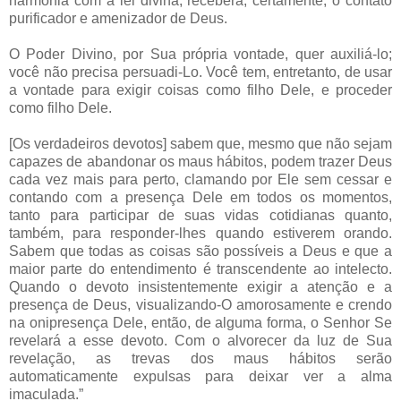
harmonia com a lei divina, receberá, certamente, o contato
purificador e amenizador de Deus.
O Poder Divino, por Sua própria vontade, quer auxiliá-lo;
você não precisa persuadi-Lo. Você tem, entretanto, de usar
a vontade para exigir coisas como filho Dele, e proceder
como filho Dele.
[Os verdadeiros devotos] sabem que, mesmo que não sejam
capazes de abandonar os maus hábitos, podem trazer Deus
cada vez mais para perto, clamando por Ele sem cessar e
contando com a presença Dele em todos os momentos,
tanto para participar de suas vidas cotidianas quanto,
também, para responder-lhes quando estiverem orando.
Sabem que todas as coisas são possíveis a Deus e que a
maior parte do entendimento é transcendente ao intelecto.
Quando o devoto insistentemente exigir a atenção e a
presença de Deus, visualizando-O amorosamente e crendo
na onipresença Dele, então, de alguma forma, o Senhor Se
revelará a esse devoto. Com o alvorecer da luz de Sua
revelação, as trevas dos maus hábitos serão
automaticamente expulsas para deixar ver a alma
imaculada.”