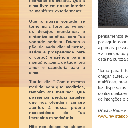
liberadas da miséria. Que a
alma livre em nosso interior
se manifeste exteriormente
Que a nossa vontade se
torne mais forte ao vencer
os desejos mundanos, e
pensamentos ao
sintonize-se afinal com Tua
vontade perfeita. Dá-nos o
por aquilo com 
pão de cada dia: alimento,
algumas pessoa
saúde e prosperidade para
vizinhança, ou
o corpo; eficiência para a
está na pureza 
mente; e, acima de tudo, teu
amor e sabedoria para a
'Toma para ti 
alma.
chegar' (Efes.
6
Tua lei diz: “ Com a mesma
maléficas, mas 
medida com que medirdes,
luz dispersa as
também vos medirão”. Que
contra qualque
possamos perdoar aqueles
de intenções e 
que nos ofendem, sempre
atentos à nossa própria
(
Radha Burnier 
necessidade de Tua
www.revistasop
imerecida misericórdia.
Não nos deixes no abismo