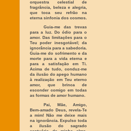
orquestra celestial de
fragrância, beleza e alegria,
que toca seu refrão na
eterna sinfonia dos cosmos.
Guia-me das trevas
para a luz. Do ódio para o
amor. Das limitações para o
Teu poder inesgotável; da
ignorância para a sabedoria.
Guia-me do sofrimento e da
morte para a vida eterna e
para a satisfação em Ti.
Acima de tudo, conduz-me
da ilusão do apego humano
à realização em Teu eterno
amor, que brinca de
esconder comigo em todas
as formas de amor humano.
Pai, Mãe, Amigo,
Bem-amado Deus, revela-Te
a mim! Não me deixe mais
na ignorância. Expulso toda
a ilusão do sagrado