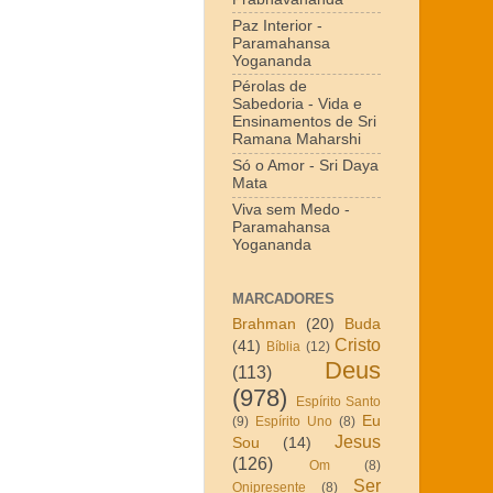
Paz Interior -
Paramahansa
Yogananda
Pérolas de
Sabedoria - Vida e
Ensinamentos de Sri
Ramana Maharshi
Só o Amor - Sri Daya
Mata
Viva sem Medo -
Paramahansa
Yogananda
MARCADORES
Brahman
(20)
Buda
Cristo
(41)
Bíblia
(12)
Deus
(113)
(978)
Espírito Santo
Eu
(9)
Espírito Uno
(8)
Jesus
Sou
(14)
(126)
Om
(8)
Ser
Onipresente
(8)