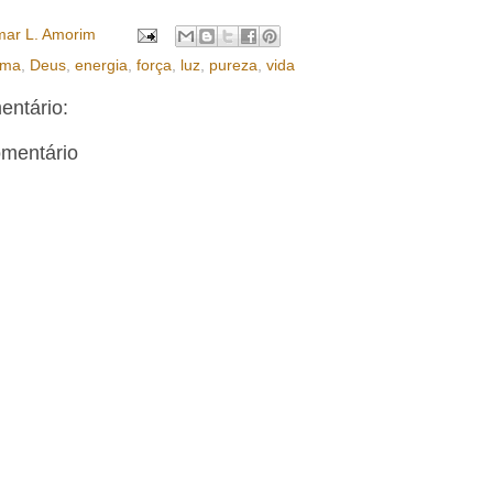
ar L. Amorim
rma
,
Deus
,
energia
,
força
,
luz
,
pureza
,
vida
ntário:
omentário