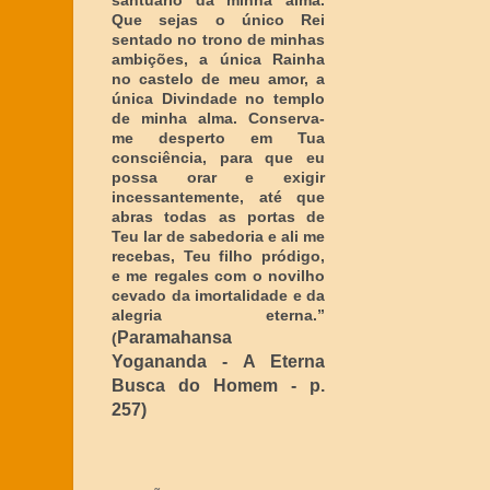
santuário da minha alma.
Que sejas o único Rei
sentado no trono de minhas
ambições, a única Rainha
no castelo de meu amor, a
única Divindade no templo
de minha alma. Conserva-
me desperto em Tua
consciência, para que eu
possa orar e exigir
incessantemente, até que
abras todas as portas de
Teu lar de sabedoria e ali me
recebas, Teu filho pródigo,
e me regales com o novilho
cevado da imortalidade e da
alegria eterna
.”
Paramahansa
(
Yogananda - A Eterna
Busca do Homem - p.
257)