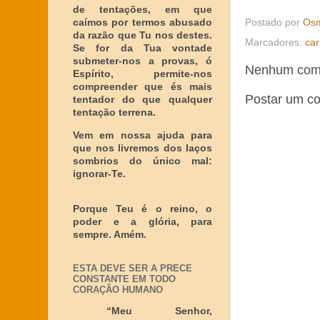
de tentações, em que
Postado por
Osm
caímos por termos abusado
da razão que Tu nos destes.
Marcadores:
ca
Se for da Tua vontade
submeter-nos a provas, ó
Nenhum come
Espírito, permite-nos
compreender que és mais
Postar um c
tentador do que qualquer
tentação terrena.
Vem em nossa ajuda para
que nos livremos dos laços
sombrios do único mal:
ignorar-Te.
Porque Teu é o reino, o
poder e a glória, para
sempre. Amém.
ESTA DEVE SER A PRECE
CONSTANTE EM TODO
CORAÇÃO HUMANO
“Meu Senhor,