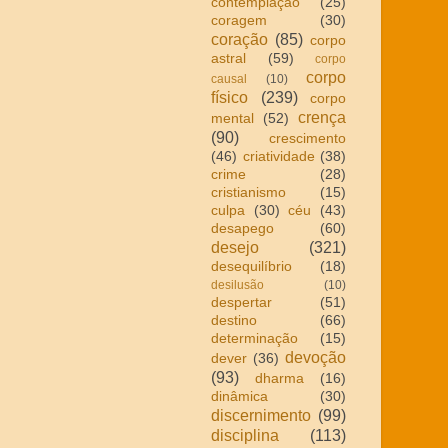
contemplação
(25)
coragem
(30)
coração
(85)
corpo
astral
(59)
corpo
corpo
causal
(10)
físico
(239)
corpo
crença
mental
(52)
(90)
crescimento
(46)
criatividade
(38)
crime
(28)
cristianismo
(15)
culpa
(30)
céu
(43)
desapego
(60)
desejo
(321)
desequilíbrio
(18)
desilusão
(10)
despertar
(51)
destino
(66)
determinação
(15)
devoção
dever
(36)
(93)
dharma
(16)
dinâmica
(30)
discernimento
(99)
disciplina
(113)