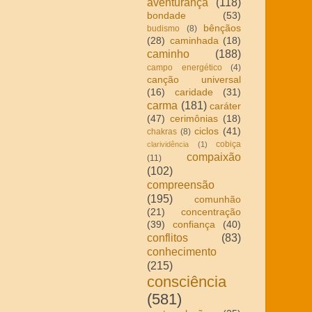
aventurança
(118)
bondade
(53)
bênçãos
budismo
(8)
(28)
caminhada
(18)
caminho
(188)
campo energético
(4)
canção universal
(16)
caridade
(31)
carma
(181)
caráter
(47)
cerimônias
(18)
ciclos
(41)
chakras
(8)
cobiça
clarividência
(1)
compaixão
(11)
(102)
compreensão
(195)
comunhão
(21)
concentração
(39)
confiança
(40)
conflitos
(83)
conhecimento
(215)
consciência
(581)