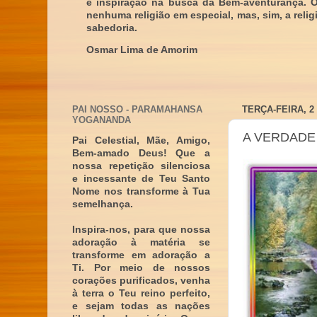
e inspiração na busca da Bem-aventurança. 
nenhuma religião em especial, mas, sim, a reli
sabedoria.
Osmar Lima de Amorim
PAI NOSSO - PARAMAHANSA
TERÇA-FEIRA, 2
YOGANANDA
A VERDADE 
Pai Celestial, Mãe, Amigo,
Bem-amado Deus! Que a
nossa repetição silenciosa
e incessante de Teu Santo
Nome nos transforme à Tua
semelhança.
Inspira-nos, para que nossa
adoração à matéria se
transforme em adoração a
Ti. Por meio de nossos
corações purificados, venha
à terra o Teu reino perfeito,
e sejam todas as nações