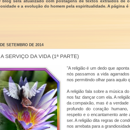
O blog será atualizado com postagens de textos extraídos de 
giosidade e a evolução do homem pela espiritualidade. A página é
 DE SETEMBRO DE 2014
A SERVIÇO DA VIDA (1ª PARTE)
"A religião é um dedo que aponta 
nós passamos a vida agarrados
nos permitindo olhar para aquilo 
A religião fala sobre a música d
nos faz dançar com ela. A religiã
da compaixão, mas é a verdade 
profundo do coração humano,
respeito e o encantamento ante 
ser. A religião dita regras de co
nos arrebata para a grandiosida