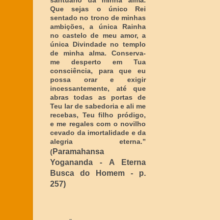
santuário da minha alma.
Que sejas o único Rei
sentado no trono de minhas
ambições, a única Rainha
no castelo de meu amor, a
única Divindade no templo
de minha alma. Conserva-
me desperto em Tua
consciência, para que eu
possa orar e exigir
incessantemente, até que
abras todas as portas de
Teu lar de sabedoria e ali me
recebas, Teu filho pródigo,
e me regales com o novilho
cevado da imortalidade e da
alegria eterna
.”
Paramahansa
(
Yogananda - A Eterna
Busca do Homem - p.
257)