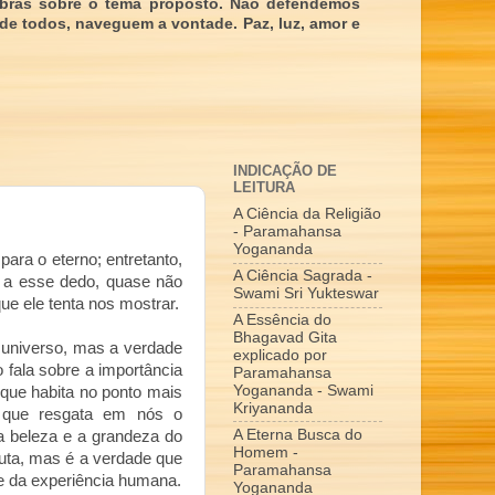
obras sobre o tema proposto. Não defendemos
 de todos, naveguem a vontade. Paz, luz, amor e
INDICAÇÃO DE
LEITURA
A Ciência da Religião
- Paramahansa
Yogananda
para o eterno; entretanto,
A Ciência Sagrada -
 a esse dedo, quase não
Swami Sri Yukteswar
que ele tenta nos mostrar.
A Essência do
Bhagavad Gita
o universo, mas a verdade
explicado por
o fala sobre a importância
Paramahansa
Yogananda - Swami
que habita no ponto mais
Kriyananda
 que resgata em nós o
A Eterna Busca do
a beleza e a grandeza do
Homem -
nduta, mas é a verdade que
Paramahansa
de da experiência humana.
Yogananda