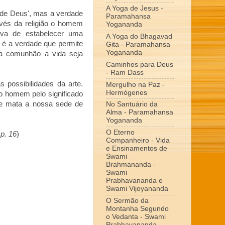
A Yoga de Jesus -
o de Deus', mas a verdade
Paramahansa
avés da religião o homem
Yogananda
ativa de estabelecer uma
A Yoga do Bhagavad
é a verdade que permite
Gita - Paramahansa
Yogananda
a comunhão a vida seja
Caminhos para Deus
- Ram Dass
possibilidades da arte.
Mergulho na Paz -
Hermógenes
do homem pelo significado
que mata a nossa sede de
No Santuário da
Alma - Paramahansa
Yogananda
O Eterno
p. 16
)
Companheiro - Vida
e Ensinamentos de
Swami
Brahmananda -
Swami
Prabhavananda e
Swami Vijoyananda
O Sermão da
Montanha Segundo
o Vedanta - Swami
Prabhavananda