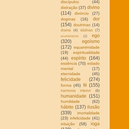
discípulos
(44)
divino
distração
(37)
(114)
divórcio
(27)
dor
dogmas
(16)
(154)
doutrinas
(14)
drama
(4)
dádivas
(7)
ego
ecumenismo
(2)
(320)
egoísmo
(172)
equanimidade
(19)
espiritualidade
espírito
(164)
(44)
essência
(70)
estado
mental
(17)
eternidade
(45)
felicidade
(274)
fé
(155)
forma
(45)
harmonia interior
(6)
humanidade
(151)
humildade
(62)
hábito
(137)
ilusão
(339)
imortalidade
(23)
infelicidade
(41)
ioga
intuição
(58)