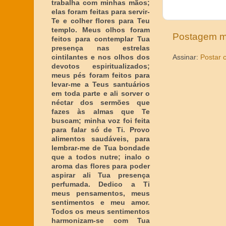
trabalha com minhas mãos;
elas foram feitas para servir-
Te e colher flores para Teu
templo. Meus olhos foram
Postagem m
feitos para contemplar Tua
presença nas estrelas
cintilantes e nos olhos dos
Assinar:
Postar 
devotos espiritualizados;
meus pés foram feitos para
levar-me a Teus santuários
em toda parte e ali sorver o
néctar dos sermões que
fazes às almas que Te
buscam; minha voz foi feita
para falar só de Ti. Provo
alimentos saudáveis, para
lembrar-me de Tua bondade
que a todos nutre; inalo o
aroma das flores para poder
aspirar ali Tua presença
perfumada. Dedico a Ti
meus pensamentos, meus
sentimentos e meu amor.
Todos os meus sentimentos
harmonizam-se com Tua