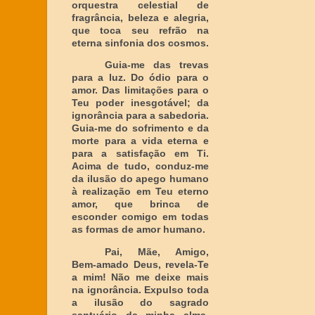
orquestra celestial de
fragrância, beleza e alegria,
que toca seu refrão na
eterna sinfonia dos cosmos.
Guia-me das trevas
para a luz. Do ódio para o
amor. Das limitações para o
Teu poder inesgotável; da
ignorância para a sabedoria.
Guia-me do sofrimento e da
morte para a vida eterna e
para a satisfação em Ti.
Acima de tudo, conduz-me
da ilusão do apego humano
à realização em Teu eterno
amor, que brinca de
esconder comigo em todas
as formas de amor humano.
Pai, Mãe, Amigo,
Bem-amado Deus, revela-Te
a mim! Não me deixe mais
na ignorância. Expulso toda
a ilusão do sagrado