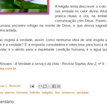
A religião tenta descrever o 'col
nos embala no calor divino. Atr
pratica rituais e ora, na tent
comunicação com Deus. Porém, 
umana encontre refúgio na mente de Deus, e que dessa sagrad
eencantada.
ão esgota a verdade, assim como nenhuma obra de arte esgota as 
ue é a verdade? É a resposta consoladora e silenciosa para busca 
 vida; é o alento para a inquietante condição humana; é a água 
ovaes - A Verdade a serviço da Vida - Revista Sophia, Ano 2, nº 6 - 
hia.com.br
ar L. Amorim
us
,
eterno
,
homem
,
Infinito
,
religião
,
Ser
,
universo
,
verdade
ntário: