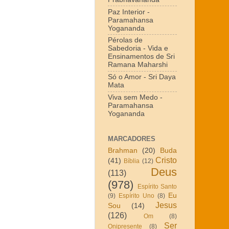
Paz Interior -
Paramahansa
Yogananda
Pérolas de
Sabedoria - Vida e
Ensinamentos de Sri
Ramana Maharshi
Só o Amor - Sri Daya
Mata
Viva sem Medo -
Paramahansa
Yogananda
MARCADORES
Brahman
(20)
Buda
Cristo
(41)
Bíblia
(12)
Deus
(113)
(978)
Espírito Santo
Eu
(9)
Espírito Uno
(8)
Jesus
Sou
(14)
(126)
Om
(8)
Ser
Onipresente
(8)