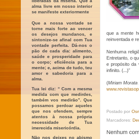
liberadas da miséria. Que a
alma livre em nosso interior
se manifeste exteriormente
Que a nossa vontade se
torne mais forte ao vencer
que a mente h
os desejos mundanos, e
reinventada e r
sintonize-se afinal com Tua
vontade perfeita. Dá-nos o
pão de cada dia: alimento,
Nenhuma religi
saúde e prosperidade para
Entretanto, o q
o corpo; eficiência para a
e propósito da
mente; e, acima de tudo, teu
infinito. (...)"
amor e sabedoria para a
alma.
(
Miriam Morata N
Tua lei diz: “ Com a mesma
www.revistasop
medida com que medirdes,
também vos medirão”. Que
possamos perdoar aqueles
que nos ofendem, sempre
Postado por
Osm
atentos à nossa própria
Marcadores:
De
necessidade de Tua
imerecida misericórdia.
Nenhum come
Não nos deixes no abismo