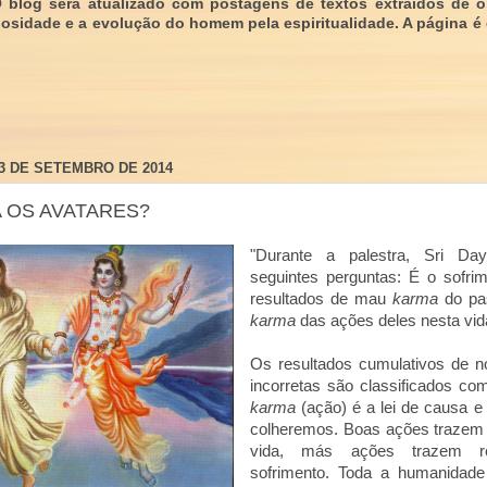
O blog será atualizado com postagens de textos extraídos de 
giosidade e a evolução do homem pela espiritualidade. A página é
3 DE SETEMBRO DE 2014
 OS AVATARES?
"Durante a palestra, Sri D
seguintes perguntas: É o sofrim
resultados de mau
karma
do pas
karma
das ações deles nesta vid
Os resultados cumulativos de n
incorretas são classificados c
karma
(ação) é a lei de causa e
colheremos. Boas ações trazem 
vida, más ações trazem re
sofrimento. Toda a humanidade 