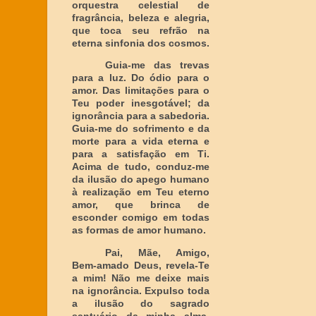
orquestra celestial de
fragrância, beleza e alegria,
que toca seu refrão na
eterna sinfonia dos cosmos.
Guia-me das trevas
para a luz. Do ódio para o
amor. Das limitações para o
Teu poder inesgotável; da
ignorância para a sabedoria.
Guia-me do sofrimento e da
morte para a vida eterna e
para a satisfação em Ti.
Acima de tudo, conduz-me
da ilusão do apego humano
à realização em Teu eterno
amor, que brinca de
esconder comigo em todas
as formas de amor humano.
Pai, Mãe, Amigo,
Bem-amado Deus, revela-Te
a mim! Não me deixe mais
na ignorância. Expulso toda
a ilusão do sagrado