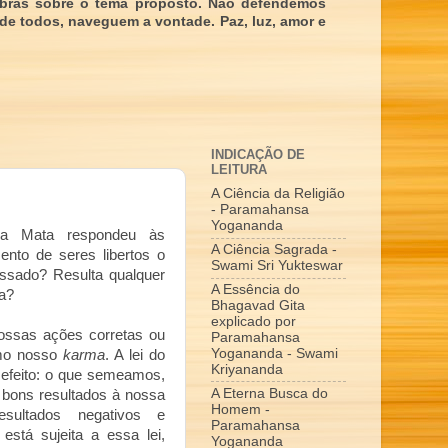
obras sobre o tema proposto. Não defendemos
 de todos, naveguem a vontade. Paz, luz, amor e
INDICAÇÃO DE
LEITURA
A Ciência da Religião
- Paramahansa
Yogananda
aya Mata respondeu às
A Ciência Sagrada -
ento de seres libertos o
Swami Sri Yukteswar
sado? Resulta qualquer
A Essência do
a?
Bhagavad Gita
explicado por
ossas ações corretas ou
Paramahansa
Yogananda - Swami
omo nosso
karma
. A lei do
Kriyananda
 efeito: o que semeamos,
A Eterna Busca do
bons resultados à nossa
Homem -
sultados negativos e
Paramahansa
está sujeita a essa lei,
Yogananda