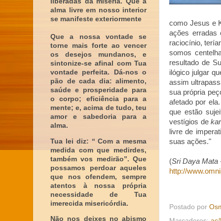
liberadas da miséria. Que a
alma livre em nosso interior
se manifeste exteriormente
como Jesus e Kr
ações erradas 
Que a nossa vontade se
raciocínio, ter
torne mais forte ao vencer
somos centelha
os desejos mundanos, e
resultado de Su
sintonize-se afinal com Tua
vontade perfeita. Dá-nos o
ilógico julgar q
pão de cada dia: alimento,
assim ultrapass
saúde e prosperidade para
sua própria peç
o corpo; eficiência para a
afetado por el
mente; e, acima de tudo, teu
que estão suje
amor e sabedoria para a
vestígios de
ka
alma.
livre de impera
Tua lei diz: “ Com a mesma
suas ações."
medida com que medirdes,
também vos medirão”. Que
(
Sri Daya Mata -
possamos perdoar aqueles
http://www.omni
que nos ofendem, sempre
atentos à nossa própria
necessidade de Tua
imerecida misericórdia.
Postado por
Osm
Não nos deixes no abismo
Marcadores:
aç