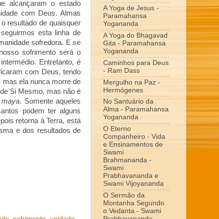
ue alcançaram o estado
A Yoga de Jesus -
unidade com Deus. Almas
Paramahansa
 o resultado de quaisquer
Yogananda
 seguirmos esta linha de
A Yoga do Bhagavad
umanidade sofredora. E se
Gita - Paramahansa
Yogananda
nosso sofrimento será o
ntermédio. Entretanto, é
Caminhos para Deus
- Ram Dass
ificaram com Deus, tendo
, mas ela nunca morre de
Mergulho na Paz -
Hermógenes
o de Si Mesmo, mas não é
r
maya
. Somente aqueles
No Santuário da
Alma - Paramahansa
santos podem ter alguns
Yogananda
ois retorna à Terra, está
O Eterno
mesma e dos resultados de
Companheiro - Vida
e Ensinamentos de
Swami
Brahmananda -
Swami
Prabhavananda e
Swami Vijoyananda
O Sermão da
Montanha Segundo
o Vedanta - Swami
ado
,
sofrimento
,
unidade
,
Prabhavananda