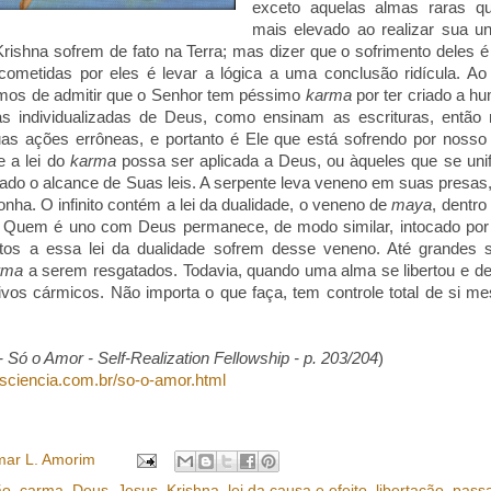
exceto aquelas almas raras q
mais elevado ao realizar sua 
ishna sofrem de fato na Terra; mas dizer que o sofrimento deles é
cometidas por eles é levar a lógica a uma conclusão ridícula. Ao
íamos de admitir que o Senhor tem péssimo
karma
por ter criado a h
s individualizadas de Deus, como ensinam as escrituras, então 
as ações errôneas, e portanto é Ele que está sofrendo por nosso i
ue a lei do
karma
possa ser aplicada a Deus, ou àqueles que se un
ado o alcance de Suas leis. A serpente leva veneno em suas presas
onha. O infinito contém a lei da dualidade, o veneno de
maya
, dentr
a. Quem é uno com Deus permanece, de modo similar, intocado po
itos a essa lei da dualidade sofrem desse veneno. Até grandes 
rma
a serem resgatados. Todavia, quando uma alma se libertou e dep
tivos cármicos. Não importa o que faça, tem controle total de si 
 Só o Amor - Self-Realization Fellowship - p. 203/204
)
sciencia.com.br/so-o-amor.html
ar L. Amorim
ão
,
carma
,
Deus
,
Jesus
,
Krishna
,
lei da causa e efeito
,
libertação
,
pass