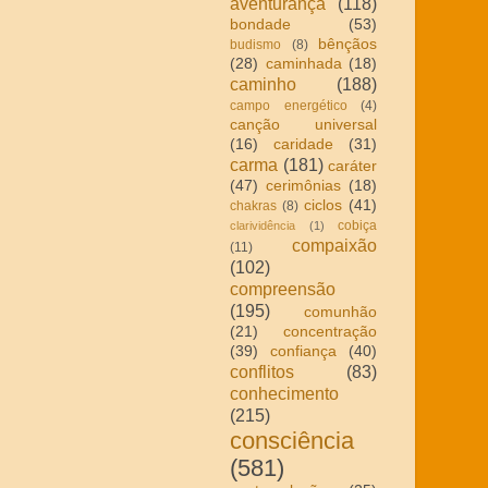
aventurança
(118)
bondade
(53)
bênçãos
budismo
(8)
(28)
caminhada
(18)
caminho
(188)
campo energético
(4)
canção universal
(16)
caridade
(31)
carma
(181)
caráter
(47)
cerimônias
(18)
ciclos
(41)
chakras
(8)
cobiça
clarividência
(1)
compaixão
(11)
(102)
compreensão
(195)
comunhão
(21)
concentração
(39)
confiança
(40)
conflitos
(83)
conhecimento
(215)
consciência
(581)