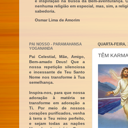
e inspiração na busca da Bem-aventurança. 
nenhuma religião em especial, mas, sim, a reli
sabedoria.
Osmar Lima de Amorim
PAI NOSSO - PARAMAHANSA
QUARTA-FEIRA, 
YOGANANDA
TÊM KARMA
Pai Celestial, Mãe, Amigo,
Bem-amado Deus! Que a
nossa repetição silenciosa
e incessante de Teu Santo
Nome nos transforme à Tua
semelhança.
Inspira-nos, para que nossa
adoração à matéria se
transforme em adoração a
Ti. Por meio de nossos
corações purificados, venha
à terra o Teu reino perfeito,
e sejam todas as nações