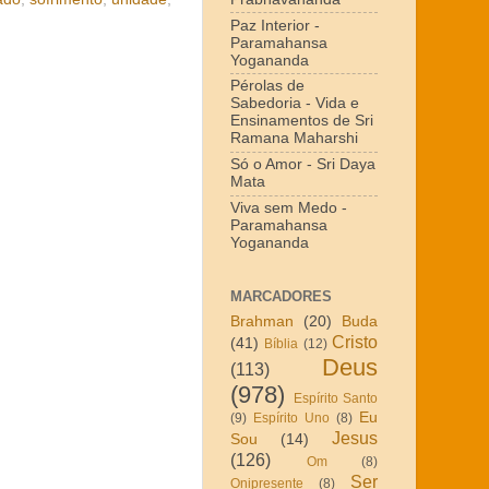
Paz Interior -
Paramahansa
Yogananda
Pérolas de
Sabedoria - Vida e
Ensinamentos de Sri
Ramana Maharshi
Só o Amor - Sri Daya
Mata
Viva sem Medo -
Paramahansa
Yogananda
MARCADORES
Brahman
(20)
Buda
Cristo
(41)
Bíblia
(12)
Deus
(113)
(978)
Espírito Santo
Eu
(9)
Espírito Uno
(8)
Jesus
Sou
(14)
(126)
Om
(8)
Ser
Onipresente
(8)