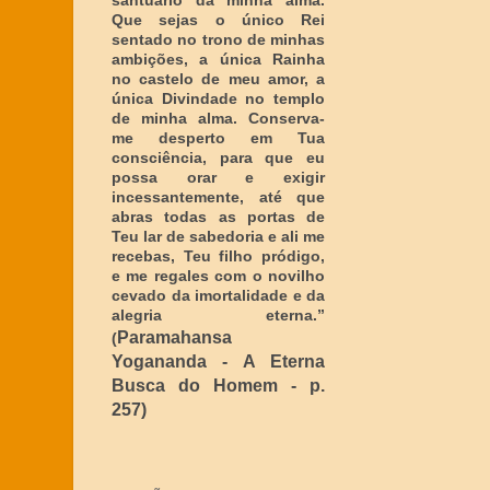
santuário da minha alma.
Que sejas o único Rei
sentado no trono de minhas
ambições, a única Rainha
no castelo de meu amor, a
única Divindade no templo
de minha alma. Conserva-
me desperto em Tua
consciência, para que eu
possa orar e exigir
incessantemente, até que
abras todas as portas de
Teu lar de sabedoria e ali me
recebas, Teu filho pródigo,
e me regales com o novilho
cevado da imortalidade e da
alegria eterna
.”
Paramahansa
(
Yogananda - A Eterna
Busca do Homem - p.
257)