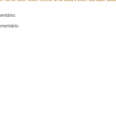
ntário:
omentário