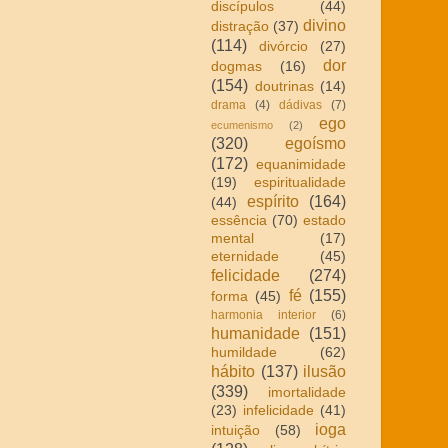
discípulos
(44)
divino
distração
(37)
(114)
divórcio
(27)
dor
dogmas
(16)
(154)
doutrinas
(14)
drama
(4)
dádivas
(7)
ego
ecumenismo
(2)
(320)
egoísmo
(172)
equanimidade
(19)
espiritualidade
espírito
(164)
(44)
essência
(70)
estado
mental
(17)
eternidade
(45)
felicidade
(274)
fé
(155)
forma
(45)
harmonia interior
(6)
humanidade
(151)
humildade
(62)
hábito
(137)
ilusão
(339)
imortalidade
(23)
infelicidade
(41)
ioga
intuição
(58)