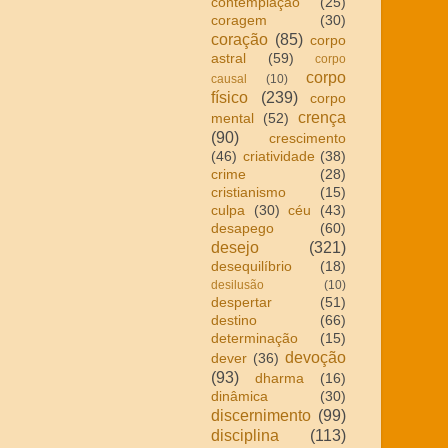
contemplação
(25)
coragem
(30)
coração
(85)
corpo
astral
(59)
corpo
corpo
causal
(10)
físico
(239)
corpo
crença
mental
(52)
(90)
crescimento
(46)
criatividade
(38)
crime
(28)
cristianismo
(15)
culpa
(30)
céu
(43)
desapego
(60)
desejo
(321)
desequilíbrio
(18)
desilusão
(10)
despertar
(51)
destino
(66)
determinação
(15)
devoção
dever
(36)
(93)
dharma
(16)
dinâmica
(30)
discernimento
(99)
disciplina
(113)