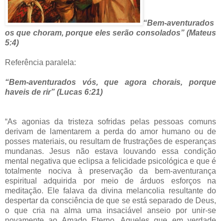
“Bem-aventurados
os que choram, porque eles serão consolados” (Mateus
5:4)
Referência paralela:
“Bem-aventurados vós, que agora chorais, porque
haveis de rir” (Lucas 6:21)
“As agonias da tristeza sofridas pelas pessoas comuns
derivam de lamentarem a perda do amor humano ou de
posses materiais, ou resultam de frustrações de esperanças
mundanas. Jesus não estava louvando essa condição
mental negativa que eclipsa a felicidade psicológica e que é
totalmente nociva à preservação da bem-aventurança
espiritual adquirida por meio de árduos esforços na
meditação. Ele falava da divina melancolia resultante do
despertar da consciência de que se está separado de Deus,
o que cria na alma uma insaciável anseio por unir-se
novamente ao Amado Eterno. Aqueles que em verdade