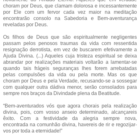
choram por Deus, que clamam dolorosa e incessantemente
por Ele com um fervor cada vez maior na meditação
encontrarão consolo na Sabedoria e Bem-aventurança
reveladas por Deus.
Os filhos de Deus que são espiritualmente negligentes
passam pelos penosos traumas da vida com ressentida
resignação derrotista, em vez de buscarem efetivamente a
Ajuda Divina. (...) Aqueles cuja tristeza espiritual se deixa
abrandar por realizações materiais voltarão a lamentar-se
quando tais frágeis seguranças lhes forem arrebatadas
pelas compulsões da vida ou pela morte. Mas os que
choram por Deus e pela Verdade, recusando-se a sossegar
com qualquer outra dádiva menor, serão consolados para
sempre nos braços da Divindade plena da Beatitude.
“Bem-aventurados vós que agora chorais pela realização
divina, pois, com vosso anseio determinado, alcançareis
êxito. Com a festividade da alegria sempre nova,
encontrada na comunhão divina, havereis de rir e regozijar-
vos por toda a eternidade!”