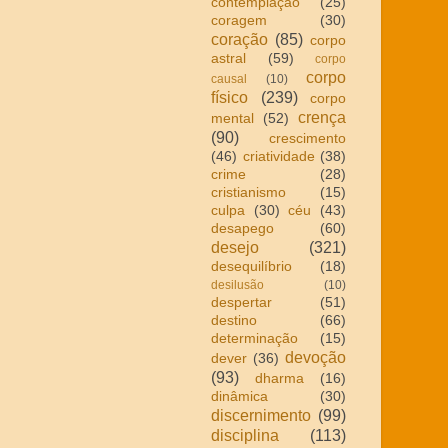
contemplação
(25)
coragem
(30)
coração
(85)
corpo
astral
(59)
corpo
corpo
causal
(10)
físico
(239)
corpo
crença
mental
(52)
(90)
crescimento
(46)
criatividade
(38)
crime
(28)
cristianismo
(15)
culpa
(30)
céu
(43)
desapego
(60)
desejo
(321)
desequilíbrio
(18)
desilusão
(10)
despertar
(51)
destino
(66)
determinação
(15)
devoção
dever
(36)
(93)
dharma
(16)
dinâmica
(30)
discernimento
(99)
disciplina
(113)