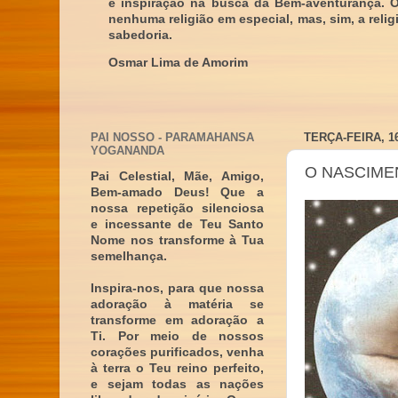
e inspiração na busca da Bem-aventurança. 
nenhuma religião em especial, mas, sim, a reli
sabedoria.
Osmar Lima de Amorim
PAI NOSSO - PARAMAHANSA
TERÇA-FEIRA, 1
YOGANANDA
O NASCIMEN
Pai Celestial, Mãe, Amigo,
Bem-amado Deus! Que a
nossa repetição silenciosa
e incessante de Teu Santo
Nome nos transforme à Tua
semelhança.
Inspira-nos, para que nossa
adoração à matéria se
transforme em adoração a
Ti. Por meio de nossos
corações purificados, venha
à terra o Teu reino perfeito,
e sejam todas as nações