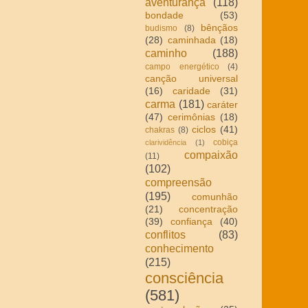
aventurança
(118)
bondade
(53)
bênçãos
budismo
(8)
(28)
caminhada
(18)
caminho
(188)
campo energético
(4)
canção universal
(16)
caridade
(31)
carma
(181)
caráter
(47)
cerimônias
(18)
ciclos
(41)
chakras
(8)
cobiça
clarividência
(1)
compaixão
(11)
(102)
compreensão
(195)
comunhão
(21)
concentração
(39)
confiança
(40)
conflitos
(83)
conhecimento
(215)
consciência
(581)