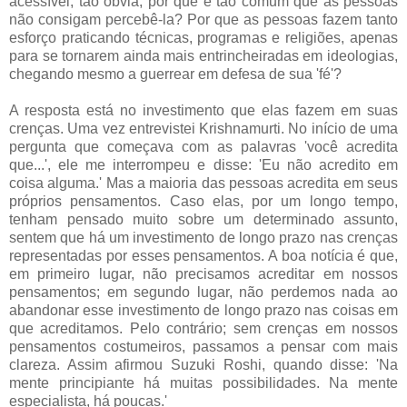
acessível, tão óbvia, por que é tão comum que as pessoas
não consigam percebê-la? Por que as pessoas fazem tanto
esforço praticando técnicas, programas e religiões, apenas
para se tornarem ainda mais entrincheiradas em ideologias,
chegando mesmo a guerrear em defesa de sua 'fé'?
A resposta está no investimento que elas fazem em suas
crenças. Uma vez entrevistei Krishnamurti. No início de uma
pergunta que começava com as palavras 'você acredita
que...', ele me interrompeu e disse: 'Eu não acredito em
coisa alguma.' Mas a maioria das pessoas acredita em seus
próprios pensamentos. Caso elas, por um longo tempo,
tenham pensado muito sobre um determinado assunto,
sentem que há um investimento de longo prazo nas crenças
representadas por esses pensamentos. A boa notícia é que,
em primeiro lugar, não precisamos acreditar em nossos
pensamentos; em segundo lugar, não perdemos nada ao
abandonar esse investimento de longo prazo nas coisas em
que acreditamos. Pelo contrário; sem crenças em nossos
pensamentos costumeiros, passamos a pensar com mais
clareza. Assim afirmou Suzuki Roshi, quando disse: 'Na
mente principiante há muitas possibilidades. Na mente
especialista, há poucas.'