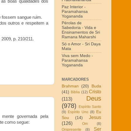
m as boas qualidades dos
Paz Interior -
Paramahansa
Yogananda
e fossem sangue ruim.
os outros e respeitem a
Pérolas de
Sabedoria - Vida e
Ensinamentos de Sri
Ramana Maharshi
 2009, p. 210/211.
Só o Amor - Sri Daya
Mata
Viva sem Medo -
Paramahansa
Yogananda
MARCADORES
Brahman
(20)
Buda
Cristo
(41)
Bíblia
(12)
Deus
(113)
(978)
Espírito Santo
Eu
(9)
Espírito Uno
(8)
à mente governada pela
Jesus
Sou
(14)
nte como segue:
(126)
Om
(8)
Ser
Onipresente
(8)