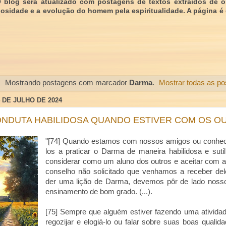
O blog será atualizado com postagens de textos extraídos de 
giosidade e a evolução do homem pela espiritualidade. A página é
Mostrando postagens com marcador
Darma
.
Mostrar todas as p
4 DE JULHO DE 2024
NDUTA HABILIDOSA QUANDO ESTIVER COM OS O
"[74] Quando estamos com nossos amigos ou conhec
los a praticar o Darma de maneira habilidosa e su
considerar como um aluno dos outros e aceitar com al
conselho não solicitado que venhamos a receber de
der uma lição de Darma, devemos pôr de lado nosso
ensinamento de bom grado.
(...).
[75] Sempre que alguém estiver fazendo uma ativida
regozijar e elogiá-lo ou falar sobre suas boas qualid