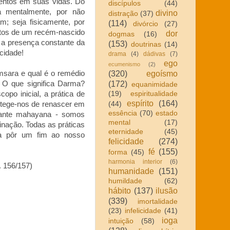
mentos em suas vidas. Do
discípulos
(44)
a mentalmente, por não
divino
distração
(37)
; seja fisicamente, por
(114)
divórcio
(27)
itos de um recém-nascido
dor
dogmas
(16)
 a presença constante da
(153)
doutrinas
(14)
cidade!
drama
(4)
dádivas
(7)
ego
ecumenismo
(2)
(320)
egoísmo
msara e qual é o remédio
(172)
 O que significa Darma?
equanimidade
opo inicial, a prática de
(19)
espiritualidade
espírito
(164)
rotege-nos de renascer em
(44)
essência
(70)
estado
icante mahayana - somos
mental
(17)
inação. Todas as práticas
eternidade
(45)
ra pôr um fim ao nosso
felicidade
(274)
fé
(155)
forma
(45)
harmonia interior
(6)
. 156/157)
humanidade
(151)
humildade
(62)
hábito
(137)
ilusão
(339)
imortalidade
(23)
infelicidade
(41)
ioga
intuição
(58)