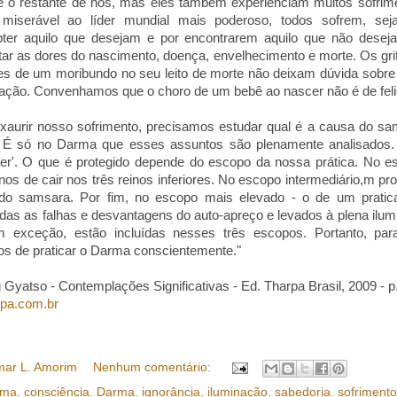
ue o restante de nós, mas eles também experienciam muitos sofri
miserável ao líder mundial mais poderoso, todos sofrem, sej
ter aquilo que desejam e por encontrarem aquilo que não desejam
tar as dores do nascimento, doença, envelhecimento e morte. Os gr
es de um moribundo no seu leito de morte não deixam dúvida sobre
sfação. Convenhamos que o choro de um bebê ao nascer não é de feli
xaurir nosso sofrimento, precisamos estudar qual é a causa do sa
o. É só no Darma que esses assuntos são plenamente analisados.
eger'. O que é protegido depende do escopo da nossa prática. No esc
os de cair nos três reinos inferiores. No escopo intermediário,m p
 do samsara. Por fim, no escopo mais elevado - o de um prat
odas as falhas e desvantagens do auto-apreço e levados à plena ilum
 exceção, estão incluídas nesses três escopos. Portanto, pa
os de praticar o Darma conscientemente."
Gyatso - Contemplações Significativas - Ed. Tharpa Brasil, 2009 - p
rpa.com.br
ar L. Amorim
Nenhum comentário:
rma
,
consciência
,
Darma
,
ignorância
,
iluminação
,
sabedoria
,
sofrimento