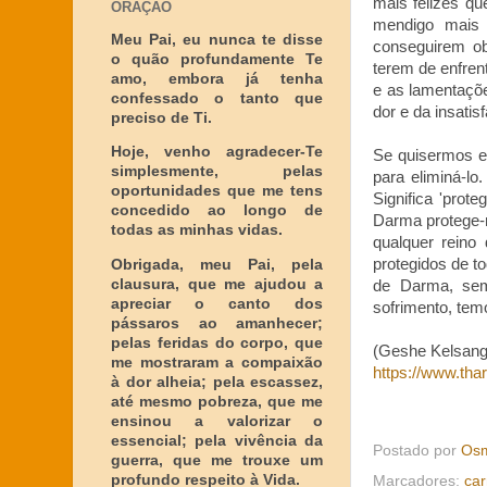
mais felizes q
ORAÇÃO
mendigo mais 
Meu Pai, eu nunca te disse
conseguirem ob
o quão profundamente Te
terem de enfren
amo, embora já tenha
e as lamentaçõ
confessado o tanto que
dor e da insati
preciso de Ti.
Hoje, venho agradecer-Te
Se quisermos e
simplesmente, pelas
para eliminá-l
oportunidades que me tens
Significa 'prot
concedido ao longo de
Darma protege-n
todas as minhas vidas.
qualquer reino
protegidos de t
Obrigada, meu Pai, pela
clausura, que me ajudou a
de Darma, sem
apreciar o canto dos
sofrimento, tem
pássaros ao amanhecer;
pelas feridas do corpo, que
(Geshe Kelsang 
me mostraram a compaixão
https://www.tha
à dor alheia; pela escassez,
até mesmo pobreza, que me
ensinou a valorizar o
essencial; pela vivência da
Postado por
Osm
guerra, que me trouxe um
profundo respeito à Vida.
Marcadores:
ca