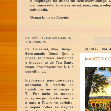
e inspiração na busca da Bem-aventurança. 
nenhuma religião em especial, mas, sim, a reli
sabedoria.
Osmar Lima de Amorim
PAI NOSSO - PARAMAHANSA
YOGANANDA
QUINTA-FEIRA, 
Pai Celestial, Mãe, Amigo,
Bem-amado Deus! Que a
nossa repetição silenciosa
MANTER CO
e incessante de Teu Santo
Nome nos transforme à Tua
semelhança.
Inspira-nos, para que nossa
adoração à matéria se
transforme em adoração a
Ti. Por meio de nossos
corações purificados, venha
à terra o Teu reino perfeito,
e sejam todas as nações