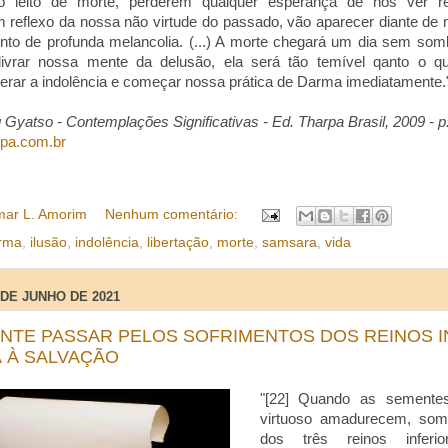
o leito de morte, perderem qualquer esperança de nos ver re
 reflexo da nossa não virtude do passado, vão aparecer diante de 
to de profunda melancolia. (...) A morte chegará um dia sem som
livrar nossa mente da delusão, ela será tão temível qanto o que
rar a indolência e começar nossa prática de Darma imediatamente.
Gyatso - Contemplações Significativas - Ed. Tharpa Brasil, 2009 - p
rpa.com.br
ar L. Amorim
Nenhum comentário:
rma
,
ilusão
,
indolência
,
libertação
,
morte
,
samsara
,
vida
 DE JUNHO DE 2021
NTE PASSAR PELOS SOFRIMENTOS DOS REINOS 
 À SALVAÇÃO
"[22] Quando as sement
virtuoso amadurecem, so
dos três reinos inferi