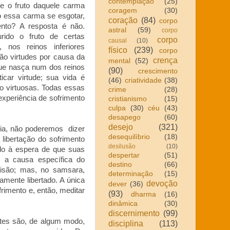
contemplação
(25)
e o fruto daquele carma
coragem
(30)
o essa carma se esgotar,
coração
(84)
corpo
ento? A resposta é não.
astral
(59)
corpo
rido o fruto de certas
corpo
causal
(10)
 nos reinos inferiores
físico
(239)
corpo
o virtudes por causa da
crença
mental
(52)
ue nasça num dos reinos
(90)
crescimento
ticar virtude; sua vida é
(46)
criatividade
(38)
 virtuosas. Todas essas
crime
(28)
periência de sofrimento
cristianismo
(15)
culpa
(30)
céu
(43)
desapego
(60)
desejo
(321)
ia, não poderemos dizer
desequilíbrio
(18)
libertação do sofrimento
desilusão
(10)
do à espera de que suas
despertar
(51)
 a causa específica do
destino
(66)
risão; mas, no samsara,
determinação
(15)
mente libertado. A única
devoção
dever
(36)
rimento e, então, meditar
(93)
dharma
(16)
dinâmica
(30)
discernimento
(99)
ntes são, de algum modo,
disciplina
(113)