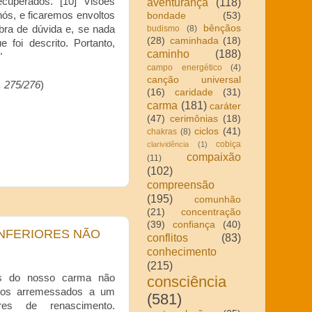
aventurança
(118)
cuperados. [10] Visões
nós, e ficaremos envoltos
bondade
(53)
bênçãos
budismo
(8)
bra de dúvida e, se nada
(28)
caminhada
(18)
 foi descrito. Portanto,
caminho
(188)
"
campo energético
(4)
canção universal
. 275/276
)
(16)
caridade
(31)
carma
(181)
caráter
(47)
cerimônias
(18)
ciclos
(41)
chakras
(8)
cobiça
clarividência
(1)
compaixão
(11)
(102)
compreensão
(195)
comunhão
(21)
concentração
(39)
confiança
(40)
INFERIORES NÃO
conflitos
(83)
conhecimento
(215)
es do nosso carma não
consciência
mos arremessados a um
(581)
ores de renascimento.