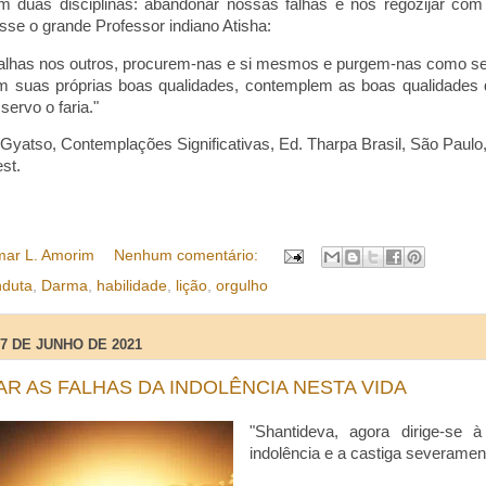
em duas disciplinas: abandonar nossas falhas e nos regozijar co
sse o grande Professor indiano Atisha:
alhas nos outros, procurem-nas e si mesmos e purgem-nas como s
 suas próprias boas qualidades, contemplem as boas qualidades d
ervo o faria."
yatso, Contemplações Significativas, Ed. Tharpa Brasil, São Paulo,
est.
ar L. Amorim
Nenhum comentário:
nduta
,
Darma
,
habilidade
,
lição
,
orgulho
17 DE JUNHO DE 2021
R AS FALHAS DA INDOLÊNCIA NESTA VIDA
"Shantideva, agora dirige-se 
indolência e a castiga severame