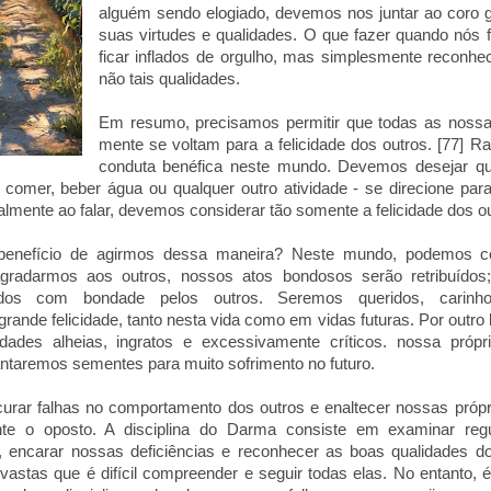
alguém sendo elogiado, devemos nos juntar ao coro ge
suas virtudes e qualidades. O que fazer quando nós
ficar inflados de orgulho, mas simplesmente reconhec
não tais qualidades.
Em resumo, precisamos permitir que todas as nossa
mente se voltam para a felicidade dos outros. [77] R
conduta benéfica neste mundo. Devemos desejar q
ar, comer, beber água ou qualquer outro atividade - se direcione par
almente ao falar, devemos considerar tão somente a felicidade dos o
 benefício de agirmos dessa maneira? Neste mundo, podemos co
agradarmos aos outros, nossos atos bondosos serão retribuído
ados com bondade pelos outros. Seremos queridos, carinh
rande felicidade, tanto nesta vida como em vidas futuras. Por outro 
dades alheias, ingratos e excessivamente críticos. nossa própri
antaremos sementes para muito sofrimento no futuro.
urar falhas no comportamento dos outros e enaltecer nossas próp
te o oposto. A disciplina do Darma consiste em examinar reg
 encarar nossas deficiências e reconhecer as boas qualidades do
astas que é difícil compreender e seguir todas elas. No entanto, 