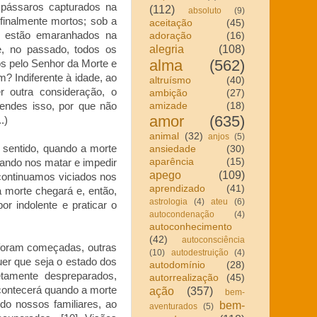
pássaros capturados na
(112)
absoluto
(9)
finalmente mortos; sob a
aceitação
(45)
es estão emaranhados na
adoração
(16)
alegria
(108)
, no passado, todos os
alma
(562)
s pelo Senhor da Morte e
? Indiferente à idade, ao
altruísmo
(40)
 outra consideração, o
ambição
(27)
amizade
(18)
endes isso, por que não
amor
(635)
.)
animal
(32)
anjos
(5)
sentido, quando a morte
ansiedade
(30)
aparência
(15)
tando nos matar e impedir
apego
(109)
continuamos viciados nos
aprendizado
(41)
 morte chegará e, então,
astrologia
(4)
ateu
(6)
 indolente e praticar o
autocondenação
(4)
autoconhecimento
(42)
autoconsciência
foram começadas, outras
(10)
autodestruição
(4)
uer que seja o estado dos
autodomínio
(28)
tamente despreparados,
autorrealização
(45)
ação
(357)
contecerá quando a morte
bem-
bem-
do nossos familiares, ao
aventurados
(5)