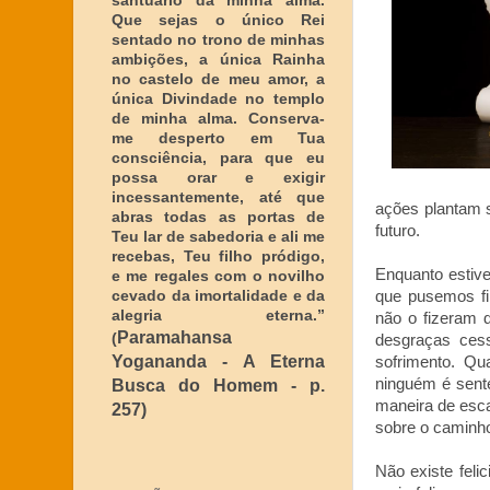
santuário da minha alma.
Que sejas o único Rei
sentado no trono de minhas
ambições, a única Rainha
no castelo de meu amor, a
única Divindade no templo
de minha alma. Conserva-
me desperto em Tua
consciência, para que eu
possa orar e exigir
incessantemente, até que
ações plantam 
abras todas as portas de
futuro.
Teu lar de sabedoria e ali me
recebas, Teu filho pródigo,
Enquanto estiv
e me regales com o novilho
cevado da imortalidade e da
que pusemos fi
alegria eterna
.”
não o fizeram 
Paramahansa
(
desgraças ces
Yogananda - A Eterna
sofrimento. Qu
ninguém é sente
Busca do Homem - p.
maneira de esca
257)
sobre o caminho
Não existe fel