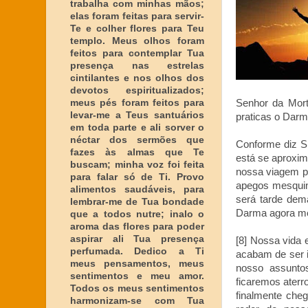
trabalha com minhas mãos;
elas foram feitas para servir-
Te e colher flores para Teu
templo. Meus olhos foram
feitos para contemplar Tua
presença nas estrelas
cintilantes e nos olhos dos
devotos espiritualizados;
meus pés foram feitos para
Senhor da Mort
levar-me a Teus santuários
praticas o Darm
em toda parte e ali sorver o
néctar dos sermões que
Conforme diz S
fazes às almas que Te
está se aproxim
buscam; minha voz foi feita
nossa viagem pe
para falar só de Ti. Provo
apegos mesquin
alimentos saudáveis, para
será tarde dem
lembrar-me de Tua bondade
Darma agora m
que a todos nutre; inalo o
aroma das flores para poder
aspirar ali Tua presença
[8] Nossa vida
perfumada. Dedico a Ti
acabam de ser i
meus pensamentos, meus
nosso assunto
sentimentos e meu amor.
ficaremos aterr
Todos os meus sentimentos
finalmente cheg
harmonizam-se com Tua