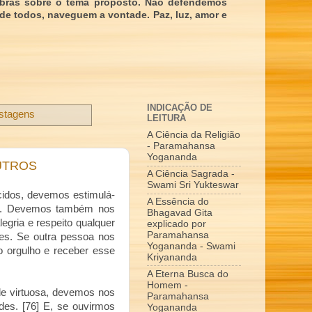
obras sobre o tema proposto. Não defendemos
 de todos, naveguem a vontade. Paz, luz, amor e
INDICAÇÃO DE
ostagens
LEITURA
A Ciência da Religião
- Paramahansa
Yogananda
UTROS
A Ciência Sagrada -
Swami Sri Yukteswar
idos, devemos estimulá-
A Essência do
til. Devemos também nos
Bhagavad Gita
egria e respeito qualquer
explicado por
Paramahansa
les. Se outra pessoa nos
Yogananda - Swami
 orgulho e receber esse
Kriyananda
A Eterna Busca do
Homem -
de virtuosa, devemos nos
Paramahansa
ades. [76] E, se ouvirmos
Yogananda