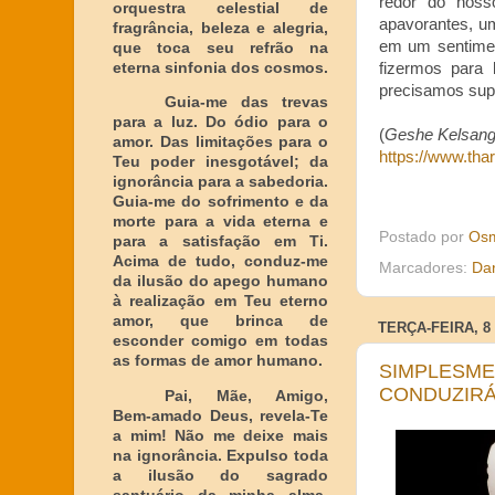
redor do noss
orquestra celestial de
apavorantes, um
fragrância, beleza e alegria,
em um sentimen
que toca seu refrão na
eterna sinfonia dos cosmos.
fizermos para 
precisamos supe
Guia-me das trevas
para a luz. Do ódio para o
(
Geshe Kelsang 
amor. Das limitações para o
https://www.tha
Teu poder inesgotável; da
ignorância para a sabedoria.
Guia-me do sofrimento e da
morte para a vida eterna e
Postado por
Osm
para a satisfação em Ti.
Acima de tudo, conduz-me
Marcadores:
Da
da ilusão do apego humano
à realização em Teu eterno
amor, que brinca de
TERÇA-FEIRA, 8
esconder comigo em todas
as formas de amor humano.
SIMPLESME
CONDUZIRÁ
Pai, Mãe, Amigo,
Bem-amado Deus, revela-Te
a mim! Não me deixe mais
na ignorância. Expulso toda
a ilusão do sagrado