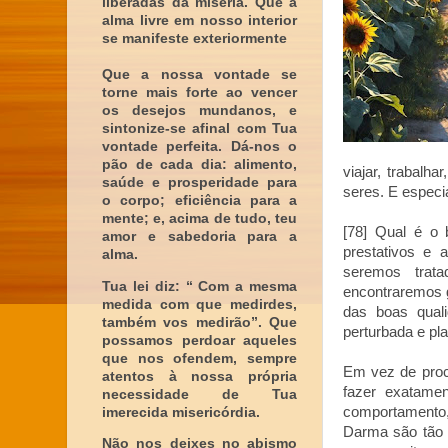
liberadas da miséria. Que a
alma livre em nosso interior
se manifeste exteriormente
Que a nossa vontade se
torne mais forte ao vencer
os desejos mundanos, e
sintonize-se afinal com Tua
vontade perfeita. Dá-nos o
pão de cada dia: alimento,
viajar, trabalh
saúde e prosperidade para
seres. E especi
o corpo; eficiência para a
mente; e, acima de tudo, teu
[78] Qual é o
amor e sabedoria para a
prestativos e 
alma.
seremos trat
Tua lei diz: “ Com a mesma
encontraremos g
medida com que medirdes,
das boas quali
também vos medirão”. Que
perturbada e pl
possamos perdoar aqueles
que nos ofendem, sempre
Em vez de proc
atentos à nossa própria
fazer exatamen
necessidade de Tua
comportamento,
imerecida misericórdia.
Darma são tão v
Não nos deixes no abismo