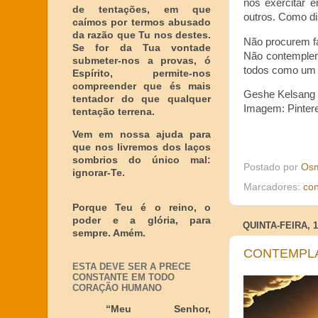
nos exercitar 
de tentações, em que
outros. Como di
caímos por termos abusado
da razão que Tu nos destes.
Não procurem f
Se for da Tua vontade
Não contemplem
submeter-nos a provas, ó
todos como um s
Espírito, permite-nos
compreender que és mais
Geshe Kelsang G
tentador do que qualquer
Imagem: Pinter
tentação terrena.
Vem em nossa ajuda para
que nos livremos dos laços
sombrios do único mal:
Postado por
Osm
ignorar-Te.
Marcadores:
co
Porque Teu é o reino, o
poder e a glória, para
QUINTA-FEIRA, 
sempre. Amém.
CONTEMPLA
ESTA DEVE SER A PRECE
CONSTANTE EM TODO
CORAÇÃO HUMANO
“Meu Senhor,