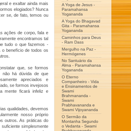
ral e exaltar ainda mais
A Yoga de Jesus -
 formos elogiados? Nunca
Paramahansa
Yogananda
er se, de fato, temos ou
A Yoga do Bhagavad
Gita - Paramahansa
Yogananda
s ações de corpo, fala e
Caminhos para Deus
aramente encontramos tal
- Ram Dass
ue tudo o que fazemos -
Mergulho na Paz -
a o benefício de todos os
Hermógenes
utros.
No Santuário da
Alma - Paramahansa
nstatar que, se formos
Yogananda
s; não há dúvida de que
O Eterno
osamente apreciados e
Companheiro - Vida
lado, se formos invejosos
e Ensinamentos de
a mente ficará infeliz e
Swami
Brahmananda -
Swami
Prabhavananda e
rias qualidades, devemos
Swami Vijoyananda
ularmente nosso próprio
O Sermão da
s outros. As práticas do
Montanha Segundo
é suficiente simplesmente
o Vedanta - Swami
Prabhavananda