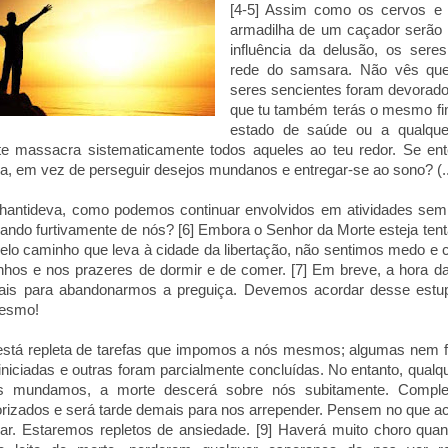
[4-5] Assim como os cervos e 
armadilha de um caçador serão 
influência da delusão, os ser
rede do samsara. Não vês que
seres sencientes foram devorado
que tu também terás o mesmo fim
estado de saúde ou a qualquer
e massacra sistematicamente todos aqueles ao teu redor. Se ent
a, em vez de perseguir desejos mundanos e entregar-se ao sono? (..
hantideva, como podemos continuar envolvidos em atividades sem 
ando furtivamente de nós? [6] Embora o Senhor da Morte esteja ten
lo caminho que leva à cidade da libertação, não sentimos medo e 
hos e nos prazeres de dormir e de comer. [7] Em breve, a hora da
ais para abandonarmos a preguiça. Devemos acordar desse estupor
esmo!
 está repleta de tarefas que impomos a nós mesmos; algumas nem 
niciadas e outras foram parcialmente concluídas. No entanto, qualq
s mundamos, a morte descerá sobre nós subitamente. Comple
orizados e será tarde demais para nos arrepender. Pensem no que a
ar. Estaremos repletos de ansiedade. [9] Haverá muito choro quan