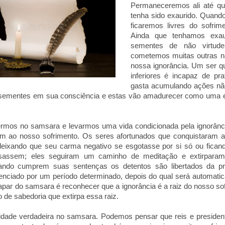
Permaneceremos ali até qu
tenha sido exaurido. Quand
ficaremos livres do sofrim
Ainda que tenhamos exau
sementes de não virtude,
cometemos muitas outras nã
nossa ignorância. Um ser q
inferiores é incapaz de pra
gasta acumulando ações não
sementes em sua consciência e estas vão amadurecer como uma ex
ermos no samsara e levarmos uma vida condicionada pela ignorânc
m ao nosso sofrimento. Os seres afortunados que conquistaram a 
deixando que seu carma negativo se esgotasse por si só ou fican
sassem; eles seguiram um caminho de meditação e extirparam
ando cumprem suas sentenças os detentos são libertados da p
nciado por um período determinado, depois do qual será automatica
par do samsara é reconhecer que a ignorância é a raiz do nosso sof
 de sabedoria que extirpa essa raiz.
icidade verdadeira no samsara. Podemos pensar que reis e preside