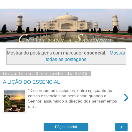
Mostrando postagens com marcador
essencial
.
Mostrar
todas as postagens
terça-feira, 3 de junho de 2025
A LIÇÃO DO ESSENCIAL
›
"Discorriam os discípulos, entre si, quanto às
coisas essenciais ao bem-estar, quando o
Senhor, assumindo a direção dos pensamentos
em ...
›
Página inicial