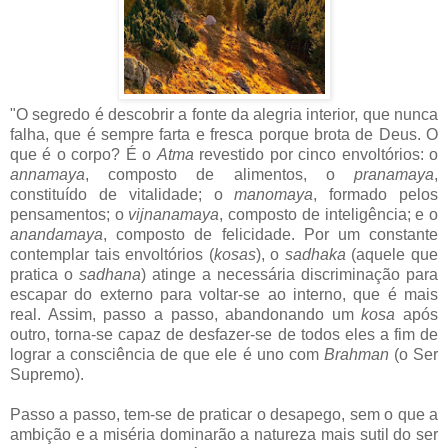
"O segredo é descobrir a fonte da alegria interior, que nunca
falha, que é sempre farta e fresca porque brota de Deus. O
que é o corpo? É o
Atma
revestido por cinco envoltórios: o
annamaya
, composto de alimentos, o
pranamaya
,
constituído de vitalidade; o
manomaya
, formado pelos
pensamentos; o
vijnanamaya
, composto de inteligência; e o
anandamaya
, composto de felicidade. Por um constante
contemplar tais envoltórios (
kosas
), o
sadhaka
(aquele que
pratica o
sadhana
) atinge a necessária discriminação para
escapar do externo para voltar-se ao interno, que é mais
real. Assim, passo a passo, abandonando um
kosa
após
outro, torna-se capaz de desfazer-se de todos eles a fim de
lograr a consciência de que ele é uno com
Brahman
(o Ser
Supremo).
Passo a passo, tem-se de praticar o desapego, sem o que a
ambição e a miséria dominarão a natureza mais sutil do ser