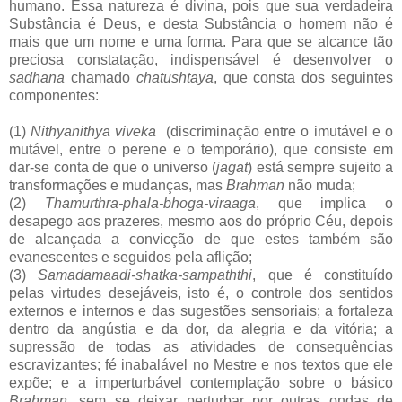
humano. Essa natureza é divina, pois que sua verdadeira
Substância é Deus, e desta Substância o homem não é
mais que um nome e uma forma. Para que se alcance tão
preciosa constatação, indispensável é desenvolver o
sadhana
chamado
chatushtaya
, que consta dos seguintes
componentes:
(1)
Nithyanithya viveka
(discriminação entre o imutável e o
mutável, entre o perene e o temporário), que consiste em
dar-se conta de que o universo (
jagat
) está sempre sujeito a
transformações e mudanças, mas
Brahman
não muda;
(2)
Thamurthra-phala-bhoga-viraaga
, que implica o
desapego aos prazeres, mesmo aos do próprio Céu, depois
de alcançada a convicção de que estes também são
evanescentes e seguidos pela aflição;
(3)
Samadamaadi-shatka-sampaththi
, que é constituído
pelas virtudes desejáveis, isto é, o controle dos sentidos
externos e internos e das sugestões sensoriais; a fortaleza
dentro da angústia e da dor, da alegria e da vitória; a
supressão de todas as atividades de consequências
escravizantes; fé inabalável no Mestre e nos textos que ele
expõe; e a imperturbável contemplação sobre o básico
Brahman
, sem se deixar perturbar por outras ondas de