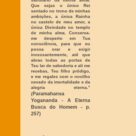
santuário da minha alma.
Que sejas o único Rei
sentado no trono de minhas
ambições, a única Rainha
no castelo de meu amor, a
única Divindade no templo
de minha alma. Conserva-
me desperto em Tua
consciência, para que eu
possa orar e exigir
incessantemente, até que
abras todas as portas de
Teu lar de sabedoria e ali me
recebas, Teu filho pródigo,
e me regales com o novilho
cevado da imortalidade e da
alegria eterna
.”
Paramahansa
(
Yogananda - A Eterna
Busca do Homem - p.
257)