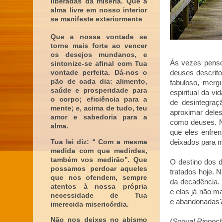
liberadas da miséria. Que a
alma livre em nosso interior
se manifeste exteriormente
Que a nossa vontade se
torne mais forte ao vencer
os desejos mundanos, e
Às vezes penso
sintonize-se afinal com Tua
vontade perfeita. Dá-nos o
deuses descrit
pão de cada dia: alimento,
fabuloso, merg
saúde e prosperidade para
espiritual da v
o corpo; eficiência para a
de desintegra
mente; e, acima de tudo, teu
aproximar deles
amor e sabedoria para a
como deuses. N
alma.
que eles enfre
Tua lei diz: “ Com a mesma
deixados para 
medida com que medirdes,
também vos medirão”. Que
O destino dos 
possamos perdoar aqueles
tratados hoje. 
que nos ofendem, sempre
da decadência. 
atentos à nossa própria
e elas já não m
necessidade de Tua
e abandonadas? 
imerecida misericórdia.
Não nos deixes no abismo
(
Sogyal Rinpoche