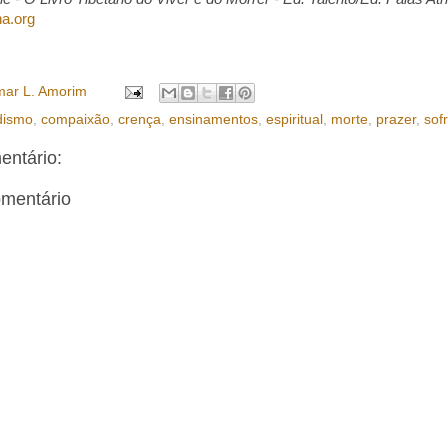
a.org
ar L. Amorim
dismo
,
compaixão
,
crença
,
ensinamentos
,
espiritual
,
morte
,
prazer
,
sof
ntário:
omentário