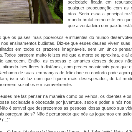
sociedade fixada em resulta
qualquer preocupação com as 
atos. Seria essa a principal ra
mundo brutal como este em qu
que a verdadeira compaixão est
 que os países mais poderosos e influentes do mundo desenvolvi
o nos ensinamentos budistas. Diz-se que esses deuses vivem suas
ulhados em todos os prazeres imagináveis, sem um único pens
ida. Todos parecem muito felizes até que a morte se aproxima, e aí 
ção aparecem. Então, as esposas e amantes desses deuses nã
, atirando-lhes flores à distância, com preces ocasionais para qu
enhuma de suas lembranças de felicidade ou conforto pode agora p
ntam; isso só faz com que fiquem mais desesperados, de tal mo
morrerem sozinhos e miseravelmente.
deuses me faz pensar na maneira como os velhos, os doentes e os
Nossa sociedade é obcecada por juventude, sexo e poder, e nós nos
Não é terrível que desprezemos as pessoas idosas quando sua vida
ais pareçam úteis? Não é perturbador que nós as joguemos em asilo
(...)"
 - O Livro Tibetano do Viver e do Morrer - Ed. Talento/Ed. Palas Ath