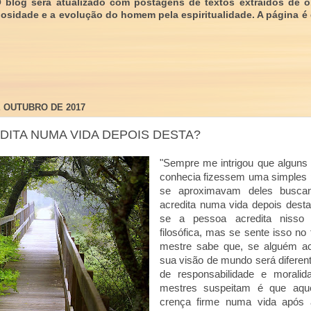
O blog será atualizado com postagens de textos extraídos de 
giosidade e a evolução do homem pela espiritualidade. A página é
E OUTUBRO DE 2017
DITA NUMA VIDA DEPOIS DESTA?
"Sempre me intrigou que alguns
conhecia fizessem uma simples 
se aproximavam deles buscan
acredita numa vida depois desta
se a pessoa acredita nisso
filosófica, mas se sente isso n
mestre sabe que, se alguém acr
sua visão de mundo será diferent
de responsabilidade e morali
mestres suspeitam é que aq
crença firme numa vida após 