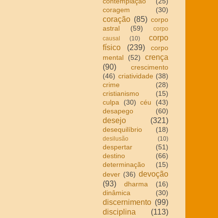
contemplação
(25)
coragem
(30)
coração
(85)
corpo
astral
(59)
corpo
corpo
causal
(10)
físico
(239)
corpo
crença
mental
(52)
(90)
crescimento
(46)
criatividade
(38)
crime
(28)
cristianismo
(15)
culpa
(30)
céu
(43)
desapego
(60)
desejo
(321)
desequilíbrio
(18)
desilusão
(10)
despertar
(51)
destino
(66)
determinação
(15)
devoção
dever
(36)
(93)
dharma
(16)
dinâmica
(30)
discernimento
(99)
disciplina
(113)