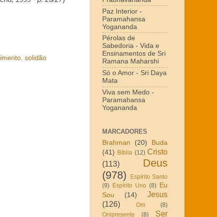
Paz Interior -
Paramahansa
Yogananda
Pérolas de
Sabedoria - Vida e
Ensinamentos de Sri
rimento
,
solidão
Ramana Maharshi
Só o Amor - Sri Daya
Mata
Viva sem Medo -
Paramahansa
Yogananda
MARCADORES
Brahman
(20)
Buda
Cristo
(41)
Bíblia
(12)
Deus
(113)
(978)
Espírito Santo
Eu
(9)
Espírito Uno
(8)
Jesus
Sou
(14)
(126)
Om
(8)
Ser
Onipresente
(8)