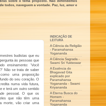
obras sobre o tema proposto. Não defendemos
 de todos, naveguem a vontade. Paz, luz, amor e
INDICAÇÃO DE
LEITURA
A Ciência da Religião
- Paramahansa
Yogananda
 mestres budistas que eu
A Ciência Sagrada -
pergunta às pessoas que
Swami Sri Yukteswar
do ensinamento: 'Você
A Essência do
?' Não se trata de saber
Bhagavad Gita
 como uma proposição
explicado por
o fundo do seu coração. O
Paramahansa
Yogananda - Swami
edita numa vida futura,
Kriyananda
e e terá um outro sentido
A Eterna Busca do
dade pessoal. O que os
Homem -
ueles que não têm uma
Paramahansa
a morte, vão criar uma
Yogananda