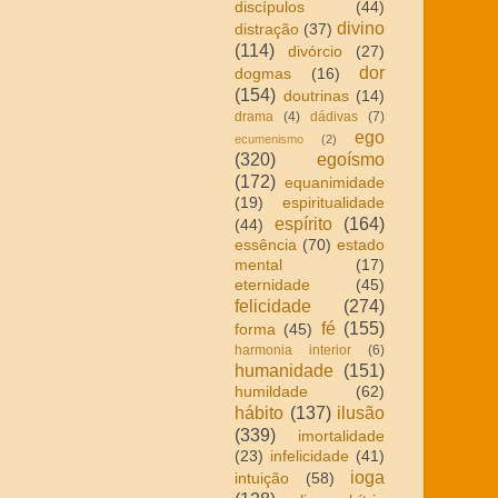
discípulos
(44)
divino
distração
(37)
(114)
divórcio
(27)
dor
dogmas
(16)
(154)
doutrinas
(14)
drama
(4)
dádivas
(7)
ego
ecumenismo
(2)
(320)
egoísmo
(172)
equanimidade
(19)
espiritualidade
espírito
(164)
(44)
essência
(70)
estado
mental
(17)
eternidade
(45)
felicidade
(274)
fé
(155)
forma
(45)
harmonia interior
(6)
humanidade
(151)
humildade
(62)
hábito
(137)
ilusão
(339)
imortalidade
(23)
infelicidade
(41)
ioga
intuição
(58)