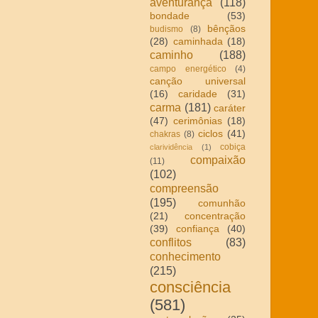
aventurança
(118)
bondade
(53)
bênçãos
budismo
(8)
(28)
caminhada
(18)
caminho
(188)
campo energético
(4)
canção universal
(16)
caridade
(31)
carma
(181)
caráter
(47)
cerimônias
(18)
ciclos
(41)
chakras
(8)
cobiça
clarividência
(1)
compaixão
(11)
(102)
compreensão
(195)
comunhão
(21)
concentração
(39)
confiança
(40)
conflitos
(83)
conhecimento
(215)
consciência
(581)