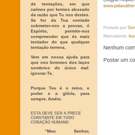
de tentações, em que
www.palasathen
caímos por termos abusado
da razão que Tu nos destes.
Se for da Tua vontade
submeter-nos a provas, ó
Postado por
Osm
Espírito, permite-nos
Marcadores:
bu
compreender que és mais
tentador do que qualquer
Nenhum come
tentação terrena.
Vem em nossa ajuda para
Postar um c
que nos livremos dos laços
sombrios do único mal:
ignorar-Te.
Porque Teu é o reino, o
poder e a glória, para
sempre. Amém.
ESTA DEVE SER A PRECE
CONSTANTE EM TODO
CORAÇÃO HUMANO
“Meu Senhor,