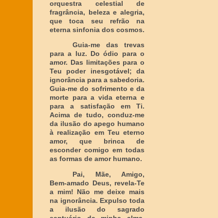
orquestra celestial de
fragrância, beleza e alegria,
que toca seu refrão na
eterna sinfonia dos cosmos.
Guia-me das trevas
para a luz. Do ódio para o
amor. Das limitações para o
Teu poder inesgotável; da
ignorância para a sabedoria.
Guia-me do sofrimento e da
morte para a vida eterna e
para a satisfação em Ti.
Acima de tudo, conduz-me
da ilusão do apego humano
à realização em Teu eterno
amor, que brinca de
esconder comigo em todas
as formas de amor humano.
Pai, Mãe, Amigo,
Bem-amado Deus, revela-Te
a mim! Não me deixe mais
na ignorância. Expulso toda
a ilusão do sagrado