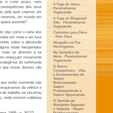
dos a curto prazo, sem
A Yoga de Jesus -
consequências dos seus
Paramahansa
zão pela qual criamos um
Yogananda
e vivemos, um mundo em
A Yoga do Bhagavad
á quase ausente?
Gita - Paramahansa
Yogananda
do são como o reino dos
Caminhos para Deus
- Ram Dass
 vidas em meio a um luxo
amento sobre a dimensão
Mergulho na Paz -
Hermógenes
alguns sinais inesperados
o mais se atrevem a se
No Santuário da
Alma - Paramahansa
e eles renasçam novamente
Yogananda
rotegê-los do sofrimento
O Eterno
do que esses deuses são
Companheiro - Vida
e Ensinamentos de
Swami
 que estão morrendo são
Brahmananda -
Swami
 esquivamos da velhice e
Prabhavananda e
 de trabalho se encerrou
Swami Vijoyananda
s, onde morrem solitárias
O Sermão da
Montanha Segundo
o Vedanta - Swami
ena, 1999 - p. 26/27
)
Prabhavananda