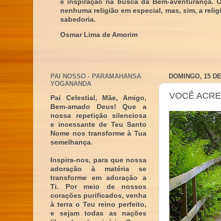
e inspiração na busca da Bem-aventurança. 
nenhuma religião em especial, mas, sim, a reli
sabedoria.
Osmar Lima de Amorim
PAI NOSSO - PARAMAHANSA
DOMINGO, 15 D
YOGANANDA
VOCÊ ACRE
Pai Celestial, Mãe, Amigo,
Bem-amado Deus! Que a
nossa repetição silenciosa
e incessante de Teu Santo
Nome nos transforme à Tua
semelhança.
Inspira-nos, para que nossa
adoração à matéria se
transforme em adoração a
Ti. Por meio de nossos
corações purificados, venha
à terra o Teu reino perfeito,
e sejam todas as nações