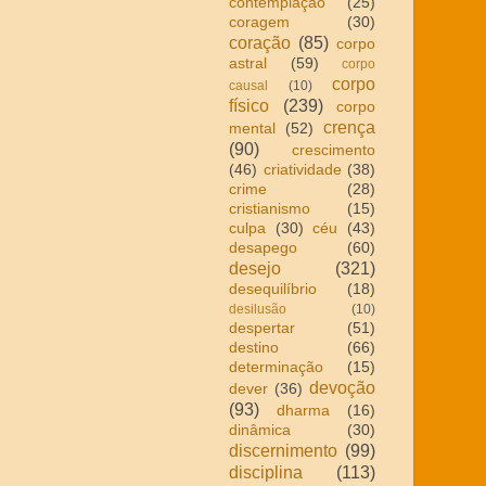
contemplação
(25)
coragem
(30)
coração
(85)
corpo
astral
(59)
corpo
corpo
causal
(10)
físico
(239)
corpo
crença
mental
(52)
(90)
crescimento
(46)
criatividade
(38)
crime
(28)
cristianismo
(15)
culpa
(30)
céu
(43)
desapego
(60)
desejo
(321)
desequilíbrio
(18)
desilusão
(10)
despertar
(51)
destino
(66)
determinação
(15)
devoção
dever
(36)
(93)
dharma
(16)
dinâmica
(30)
discernimento
(99)
disciplina
(113)