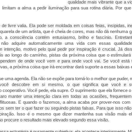
qualidade mais vibrante que a vi
s limitam a alma a pedir iluminação para sua rotina diária. Por que
 de livre valia. Ela pode ser moldada em coisas feias, insípidas, in
uarela de um artista, que é cheia de cores, mas não dá nenhuma ga
, a consciência contém entusiasmo, brilho e fascínio. Entre
e não adquire automaticamente uma vida com essas qualidad
 intenção, motivo pelo qual pedir por inspiração é crucial. Já di
is ao longo do caminho, pistas da próxima coisa que o estimulará 
ependem de onde você vem e para onde você vai. Se você está 
ivas, a próxima coisa que irá encontrar dará suporte a essas baixas
e uma agenda. Ela não se expõe para torná-lo o melhor que puder, 
e você descobre em si mesmo, o que significa que você e
cooperativo. Você pede, ela supre. O suprimento que ela fornece o 
 raro manter uma intenção clara em todas as ocasiões, frequente
flituosas. E quando o fazemos, a alma acaba por prover-nos com
os sem ter o que fazer ou seguindo pistas falsas. Para que isso nã
piração. Isso é o mesmo que dizer mantenha sua visão mais 
ão procure o resultado mais elevado segundo essa visão.
sa estratégia é puramente subjetiva; ela acontece interiormente.