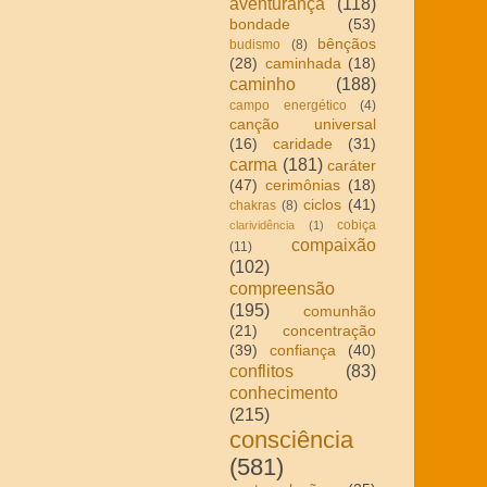
aventurança
(118)
bondade
(53)
bênçãos
budismo
(8)
(28)
caminhada
(18)
caminho
(188)
campo energético
(4)
canção universal
(16)
caridade
(31)
carma
(181)
caráter
(47)
cerimônias
(18)
ciclos
(41)
chakras
(8)
cobiça
clarividência
(1)
compaixão
(11)
(102)
compreensão
(195)
comunhão
(21)
concentração
(39)
confiança
(40)
conflitos
(83)
conhecimento
(215)
consciência
(581)