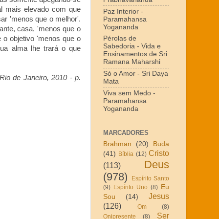
al mais elevado com que
Paz Interior -
ar 'menos que o melhor'.
Paramahansa
Yogananda
ante, casa, 'menos que o
e o objetivo 'menos que o
Pérolas de
Sabedoria - Vida e
ua alma lhe trará o que
Ensinamentos de Sri
Ramana Maharshi
Só o Amor - Sri Daya
io de Janeiro, 2010 - p.
Mata
Viva sem Medo -
Paramahansa
Yogananda
MARCADORES
Brahman
(20)
Buda
Cristo
(41)
Bíblia
(12)
Deus
(113)
(978)
Espírito Santo
Eu
(9)
Espírito Uno
(8)
Jesus
Sou
(14)
(126)
Om
(8)
Ser
Onipresente
(8)