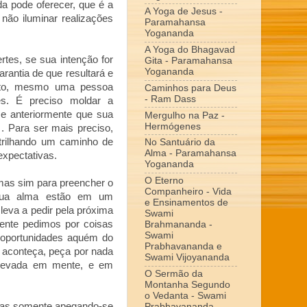
da pode oferecer, que é a
A Yoga de Jesus -
 não iluminar realizações
Paramahansa
Yogananda
A Yoga do Bhagavad
ertes, se sua intenção for
Gita - Paramahansa
Yogananda
rantia de que resultará e
tanto, mesmo uma pessoa
Caminhos para Deus
- Ram Dass
es. É preciso moldar a
sse anteriormente que sua
Mergulho na Paz -
Hermógenes
. Para ser mais preciso,
trilhando um caminho de
No Santuário da
Alma - Paramahansa
 expectativas.
Yogananda
O Eterno
mas sim para preencher o
Companheiro - Vida
 sua alma estão em um
e Ensinamentos de
leva a pedir pela próxima
Swami
mente pedimos por coisas
Brahmananda -
Swami
 oportunidades aquém do
Prabhavananda e
o aconteça, peça por nada
Swami Vijoyananda
elevada em mente, e em
O Sermão da
Montanha Segundo
o Vedanta - Swami
 Mas somente apegando-se
Prabhavananda