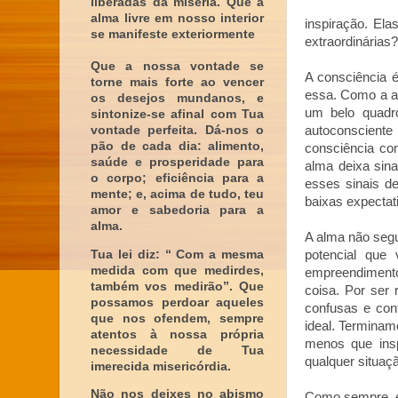
liberadas da miséria. Que a
alma livre em nosso interior
inspiração. Ela
se manifeste exteriormente
extraordinárias?
Que a nossa vontade se
A consciência é
torne mais forte ao vencer
essa. Como a aq
os desejos mundanos, e
um belo quadro
sintonize-se afinal com Tua
vontade perfeita. Dá-nos o
autoconscient
pão de cada dia: alimento,
consciência com
saúde e prosperidade para
alma deixa sina
o corpo; eficiência para a
esses sinais d
mente; e, acima de tudo, teu
baixas expectat
amor e sabedoria para a
alma.
A alma não segu
Tua lei diz: “ Com a mesma
potencial qu
medida com que medirdes,
empreendimento 
também vos medirão”. Que
coisa. Por ser
possamos perdoar aqueles
confusas e con
que nos ofendem, sempre
ideal. Terminam
atentos à nossa própria
menos que ins
necessidade de Tua
qualquer situaç
imerecida misericórdia.
Não nos deixes no abismo
Como sempre, es