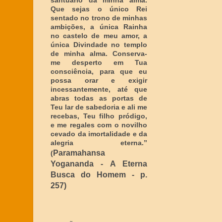
santuário da minha alma.
Que sejas o único Rei
sentado no trono de minhas
ambições, a única Rainha
no castelo de meu amor, a
única Divindade no templo
de minha alma. Conserva-
me desperto em Tua
consciência, para que eu
possa orar e exigir
incessantemente, até que
abras todas as portas de
Teu lar de sabedoria e ali me
recebas, Teu filho pródigo,
e me regales com o novilho
cevado da imortalidade e da
alegria eterna
.”
Paramahansa
(
Yogananda - A Eterna
Busca do Homem - p.
257)