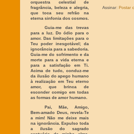
orquestra celestial de
fragrância, beleza e alegria,
Assinar:
Postar 
que toca seu refrão na
eterna sinfonia dos cosmos.
Guia-me das trevas
para a luz. Do ódio para o
amor. Das limitações para o
Teu poder inesgotável; da
ignorância para a sabedoria.
Guia-me do sofrimento e da
morte para a vida eterna e
para a satisfação em Ti.
Acima de tudo, conduz-me
da ilusão do apego humano
à realização em Teu eterno
amor, que brinca de
esconder comigo em todas
as formas de amor humano.
Pai, Mãe, Amigo,
Bem-amado Deus, revela-Te
a mim! Não me deixe mais
na ignorância. Expulso toda
a ilusão do sagrado