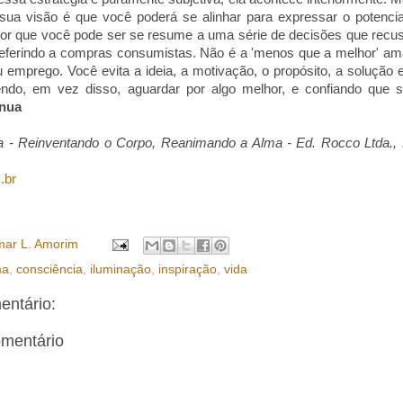
sua visão é que você poderá se alinhar para expressar o potenci
or que você pode ser se resume a uma série de decisões que recus
eferindo a compras consumistas. Não é a 'menos que a melhor' am
u emprego. Você evita a ideia, a motivação, o propósito, a solução 
endo, em vez disso, aguardar por algo melhor, e confiando que s
inua
- Reinventando o Corpo, Reanimando a Alma - Ed. Rocco Ltda., R
.br
ar L. Amorim
ma
,
consciência
,
iluminação
,
inspiração
,
vida
ntário:
omentário