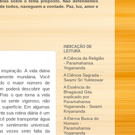
obras sobre o tema proposto. Não defendemos
 de todos, naveguem a vontade. Paz, luz, amor e
INDICAÇÃO DE
LEITURA
A Ciência da Religião
- Paramahansa
Yogananda
inspiração.
A vida diária
A Ciência Sagrada -
ramente mundana. Você
Swami Sri Yukteswar
indo o maior número de
A Essência do
im poderá descobrir que
Bhagavad Gita
 Pois o que torna a vida
explicado por
 se sente vigoroso, não
Paramahansa
Yogananda - Swami
a superfície. Em algumas
Kriyananda
ante sua rotina diária é um
A Eterna Busca do
você pode transportar água
Homem -
m sentimento universal.
Paramahansa
às vezes sinto falta da
Yogananda