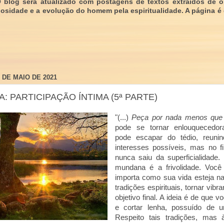
O blog será atualizado com postagens de textos extraídos de 
giosidade e a evolução do homem pela espiritualidade. A página é
6 DE MAIO DE 2021
A: PARTICIPAÇÃO ÍNTIMA (5ª PARTE)
"(...)
Peça por nada menos que 
pode se tornar enlouquecedo
pode escapar do tédio, reun
interesses possíveis, mas no f
nunca saiu da superficialidade.
mundana é a frivolidade. Você
importa como sua vida esteja n
tradições espirituais, tornar vibr
objetivo final. A ideia é de que 
e cortar lenha, possuído de u
Respeito tais tradições, mas 