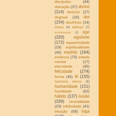
discípulos
(44)
divino
distração
(37)
(114)
divórcio
(27)
dor
dogmas
(16)
(154)
doutrinas
(14)
drama
(4)
dádivas
(7)
ego
ecumenismo
(2)
(320)
egoísmo
(172)
equanimidade
(19)
espiritualidade
espírito
(164)
(44)
essência
(70)
estado
mental
(17)
eternidade
(45)
felicidade
(274)
fé
(155)
forma
(45)
harmonia interior
(6)
humanidade
(151)
humildade
(62)
hábito
(137)
ilusão
(339)
imortalidade
(23)
infelicidade
(41)
ioga
intuição
(58)