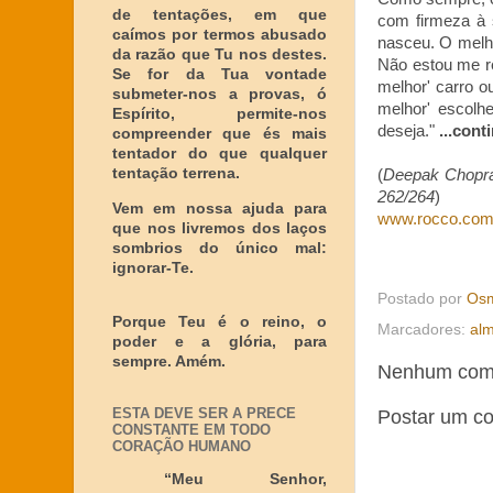
de tentações, em que
com firmeza à 
caímos por termos abusado
nasceu. O melh
da razão que Tu nos destes.
Não estou me r
Se for da Tua vontade
melhor' carro o
submeter-nos a provas, ó
melhor' escolh
Espírito, permite-nos
deseja."
...cont
compreender que és mais
tentador do que qualquer
tentação terrena.
(
Deepak Chopra 
262/264
)
Vem em nossa ajuda para
www.rocco.com
que nos livremos dos laços
sombrios do único mal:
ignorar-Te.
Postado por
Osm
Porque Teu é o reino, o
Marcadores:
al
poder e a glória, para
sempre. Amém.
Nenhum come
ESTA DEVE SER A PRECE
Postar um c
CONSTANTE EM TODO
CORAÇÃO HUMANO
“Meu Senhor,