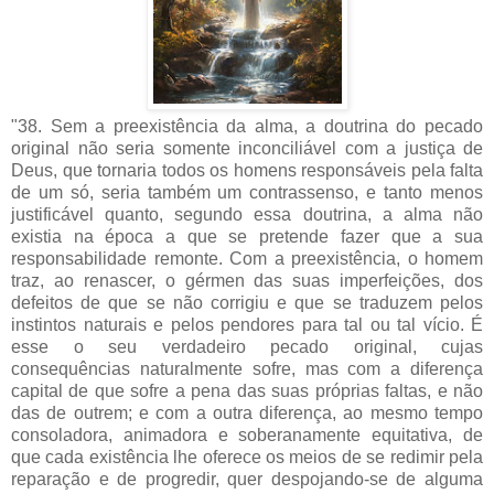
"38. Sem a preexistência da alma, a doutrina do pecado
original não seria somente inconciliável com a justiça de
Deus, que tornaria todos os homens responsáveis pela falta
de um só, seria também um contrassenso, e tanto menos
justificável quanto, segundo essa doutrina, a alma não
existia na época a que se pretende fazer que a sua
responsabilidade remonte. Com a preexistência, o homem
traz, ao renascer, o gérmen das suas imperfeições, dos
defeitos de que se não corrigiu e que se traduzem pelos
instintos naturais e pelos pendores para tal ou tal vício. É
esse o seu verdadeiro pecado original, cujas
consequências naturalmente sofre, mas com a diferença
capital de que sofre a pena das suas próprias faltas, e não
das de outrem; e com a outra diferença, ao mesmo tempo
consoladora, animadora e soberanamente equitativa, de
que cada existência lhe oferece os meios de se redimir pela
reparação e de progredir, quer despojando-se de alguma