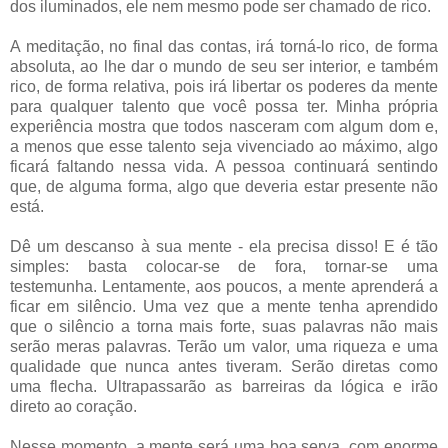
dos iluminados, ele nem mesmo pode ser chamado de rico.
A meditação, no final das contas, irá torná-lo rico, de forma
absoluta, ao lhe dar o mundo de seu ser interior, e também
rico, de forma relativa, pois irá libertar os poderes da mente
para qualquer talento que você possa ter. Minha própria
experiência mostra que todos nasceram com algum dom e,
a menos que esse talento seja vivenciado ao máximo, algo
ficará faltando nessa vida. A pessoa continuará sentindo
que, de alguma forma, algo que deveria estar presente não
está.
Dê um descanso à sua mente - ela precisa disso! E é tão
simples: basta colocar-se de fora, tornar-se uma
testemunha. Lentamente, aos poucos, a mente aprenderá a
ficar em silêncio. Uma vez que a mente tenha aprendido
que o silêncio a torna mais forte, suas palavras não mais
serão meras palavras. Terão um valor, uma riqueza e uma
qualidade que nunca antes tiveram. Serão diretas como
uma flecha. Ultrapassarão as barreiras da lógica e irão
direto ao coração.
Nesse momento, a mente será uma boa serva, com enorme